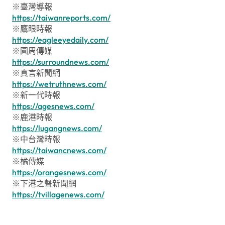
※臺灣導報
https://taiwanreports.com/
※鷹眼時報
https://eagleeyedaily.com/
※圓周傳媒
https://surroundnews.com/
※真言新聞網
https://wetruthnews.com/
※新一代時報
https://agesnews.com/
※鹿港時報
https://lugangnews.com/
※中台灣時報
https://taiwancnews.com/
※橘傳媒
https://orangesnews.com/
※下港之聲新聞網
https://tvillagenews.com/