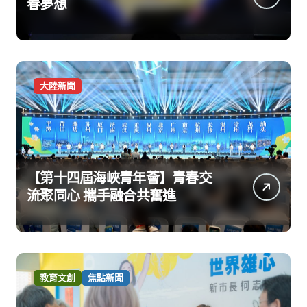
春夢想
大陸新聞
【第十四屆海峽青年薈】青春交
流聚同心 攜手融合共奮進
教育文創
焦點新聞