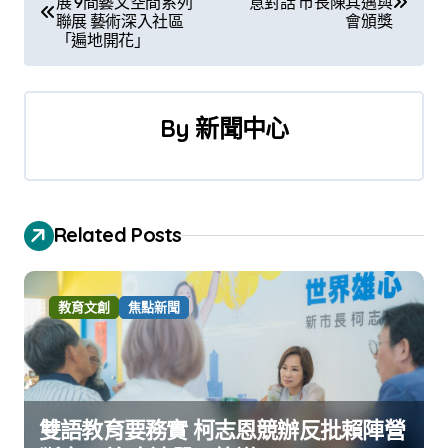
展 9間藝文空間系列
意對話 市長陳其邁與
章
聯展 藝術深入社區
會頒獎
「遍地開花」
導
覽
By
新聞中心
Related Posts
教育文創
焦點新聞
雙語教育要務實 柯志恩競辦反批賴陣營