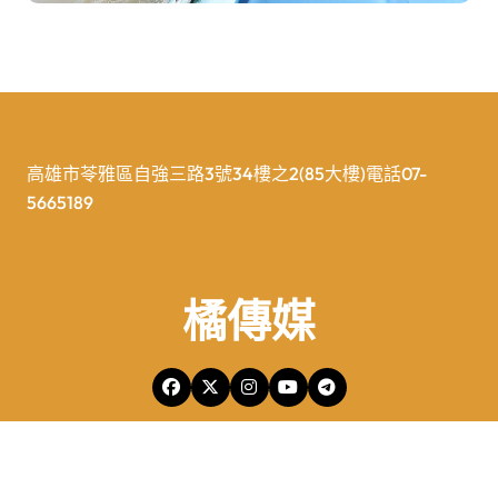
高雄市苓雅區自強三路3號34樓之2(85大樓)電話07-
5665189
橘傳媒
橘傳媒Copyright © All rights reserved 版權所有
|