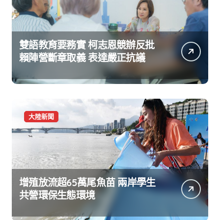
雙語教育要務實 柯志恩競辦反批
賴陣營斷章取義 表達嚴正抗議
大陸新聞
增殖放流超65萬尾魚苗 兩岸學生
共營環保生態環境