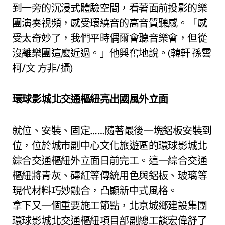
到一旁的沉浸式體驗空間，看著面前投影的樂
團演奏視頻，感受環繞音的高音質聽感。「感
受太奇妙了，我們平時偶爾會聽音樂會，但從
沒離樂團這麼近過。」他興奮地說。(韓軒 孫雲
柯/文 方非/攝)
環球影城北交通樞紐亮出國風外立面
就位、安裝、固定……隨著最後一塊鋁板安裝到
位，位於城市副中心文化旅遊區的環球影城北
綜合交通樞紐外立面日前完工。這一綜合交通
樞紐將青灰、磚紅等傳統用色與鋁板、玻璃等
現代材料巧妙融合，凸顯新中式風格。
拿下又一個重要施工節點，北京城鄉建設集團
環球影城北交通樞紐項目部副總工談宏偉舒了