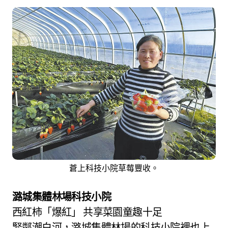
蒼上科技小院草莓豐收。
潞城集體林場科技小院
西紅柿「爆紅」 共享菜園童趣十足
緊鄰潮白河，潞城集體林場的科技小院裡也上