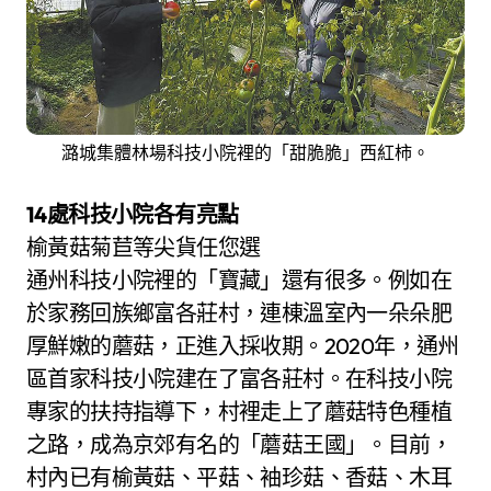
潞城集體林場科技小院裡的「甜脆脆」西紅柿。
14處科技小院各有亮點
榆黃菇菊苣等尖貨任您選
通州科技小院裡的「寶藏」還有很多。例如在
於家務回族鄉富各莊村，連棟溫室內一朵朵肥
厚鮮嫩的蘑菇，正進入採收期。2020年，通州
區首家科技小院建在了富各莊村。在科技小院
專家的扶持指導下，村裡走上了蘑菇特色種植
之路，成為京郊有名的「蘑菇王國」。目前，
村內已有榆黃菇、平菇、袖珍菇、香菇、木耳