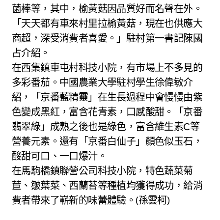
菌棒等，其中，榆黃菇因品質好而名聲在外。
「天天都有車來村里拉榆黃菇，現在也供應大
商超，深受消費者喜愛。」駐村第一書記陳國
占介紹。
在西集鎮車屯村科技小院，有市場上不多見的
多彩番茄。中國農業大學駐村學生徐偉敏介
紹，「京番藍精靈」在生長過程中會慢慢由紫
色變成黑紅，富含花青素，口感酸甜。「京番
翡翠綠」成熟之後也是綠色，富含維生素C等
營養元素。還有「京番白仙子」顏色似玉石，
酸甜可口、一口爆汁。
在馬駒橋鎮聯營公司科技小院，特色蔬菜菊
苣、皺葉菜、西蘭苔等種植均獲得成功，給消
費者帶來了嶄新的味蕾體驗。(孫雲柯)