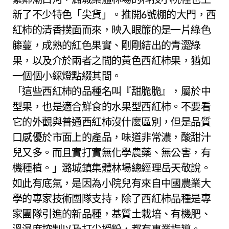
新了不少特色「尖貨」。推開6號棚的大門，西
紅柿的清香撲面而來，映入眼簾的是一片綠色
籐蔓，成熟的紅色果實、剛剛結出的青澀綠
果，以及介於兩者之間的黃色西紅柿果，猶如
一個個小綵燈點綴其間。
「這些西紅柿的品種名叫『甜脆脆』，屬於中
型果，也是適合鮮食的水果型西紅柿。不要看
它的外觀與普通西紅柿沒什麼區別，但是品質
口感優於市面上的產品，味道非常濃，酸甜汁
兒又多。而且實打實無化學農藥、無公害，有
機種植。」潞城鎮集體林場總經理岳天敬說。
如此有底氣，是因為小院兒有來自中國農業大
學的專家技術團隊支持，除了西紅柿品種是專
家團隊引進的新品種，基質土栽培、有機肥、