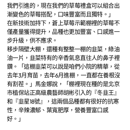
我們引進的，現在我們的草莓禮盒可以組合出
漸變色的草莓搭配，口味豐富而且獨特。」
在新技術加持下，蒼上草莓示範棚裡的草莓不
僅產量獲得提升，品種也更加豐富、口感進一
步升級，供不應求。
移步隔壁大棚，還種有整整一棚的韭菜，綠油
油一片，韭菜特有的辛香氣息直往人的鼻子裡
鑽。「這棚韭菜可以說是咱們小院的精華，從
去年3月育苗，去年6月進棚，一直都在養根沒
有割茬。」馬金娜說，「棚裡現在種的是北京
市植保站正高級農藝師胡彬引入的『冬韭王』
和『韭星18號』，這兩個品種都有很好的抗寒
性，辛辣濃郁、葉寬肥厚，營養豐富口感
好。」