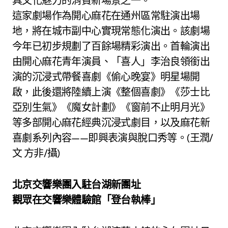
具文化魅力的消費新場景之一。
這家劇場作為開心麻花在通州區常駐演出場
地，將在城市副中心實現常態化演出。該劇場
今年已初步規劃了百餘場精彩演出。首輪演出
由開心麻花青年演員、「喜人」李治良領銜出
演的沉浸式帶餐喜劇《偷心晚宴》明星場開
啟，此後還將陸續上演《整個喜劇》《莎士比
亞別生氣》《魔女計劃》《窗前不止明月光》
等多部開心麻花經典沉浸式劇目，以及麻花新
喜劇系列內容——即興表演與脫口秀等。(王潤/
文 方非/攝)
北京交響樂團入駐台湖新團址
觀眾在交響樂體驗館「登台執棒」