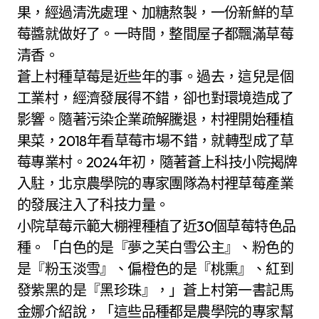
果，經過清洗處理、加糖熬製，一份新鮮的草
莓醬就做好了。一時間，整間屋子都飄滿草莓
清香。
蒼上村種草莓是近些年的事。過去，這兒是個
工業村，經濟發展得不錯，卻也對環境造成了
影響。隨著污染企業疏解騰退，村裡開始種植
果菜，2018年看草莓市場不錯，就轉型成了草
莓專業村。2024年初，隨著蒼上科技小院揭牌
入駐，北京農學院的專家團隊為村裡草莓產業
的發展注入了科技力量。
小院草莓示範大棚裡種植了近30個草莓特色品
種。「白色的是『夢之芙白雪公主』、粉色的
是『粉玉淡雪』、偏橙色的是『桃熏』、紅到
發紫黑的是『黑珍珠』，」蒼上村第一書記馬
金娜介紹說，「這些品種都是農學院的專家幫