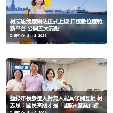
柯志恩競選網站正式上線 打造數位選戰
新平台 公開五大亮點
新聞中心
8 月 5, 2026
焦點新聞
藍綠市長參選人對無人載具條例互批 柯
志恩：國民黨版才是「國防+產業」務
實版
新聞中心
8 月 4, 2026