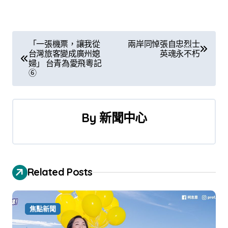
文
「一張機票，讓我從
兩岸同悼張自忠烈士
台灣旅客變成廣州媳
英魂永不朽
章
婦」 台青為愛飛粵記
⑥
導
覽
By
新聞中心
Related Posts
焦點新聞