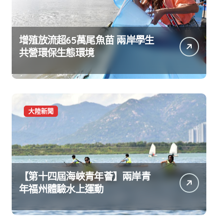
增殖放流超65萬尾魚苗 兩岸學生
共營環保生態環境
大陸新聞
【第十四屆海峽青年薈】兩岸青
年福州體驗水上運動