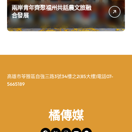
兩岸青年齊聚福州共話農文旅融
合發展
高雄市苓雅區自強三路3號34樓之2(85大樓)電話07-
5665189
橘傳媒