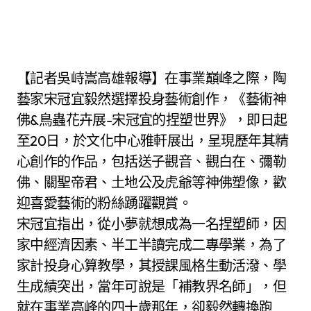
【記者吳峙嵩高雄報導】在事業巔峰之際，陶
藝家宋冠宜毅然選擇投身藝術創作，《藝術神
佛&鳥蟲花卉展-宋冠宜的捏塑世界》，即日起
至20日，於文化中心雅軒展出，呈現歷年其精
心創作的作品，包括送子觀音、觀白在、彌勒
佛、關聖帝君、土地公及虎爺等神佛塑像，歡
迎喜愛藝術的粉絲踴躍觀賞。
宋冠宜指出，從小夢就想成為一名捏塑師，因
家中經濟因素、半工半讀完成二專學業，為了
家計投身心算教學，其授課風格生動活潑、學
生成績突出，當年可說是「補教界名師」，但
就在事業高峰的四十歲那年，卻毅然轉換跑