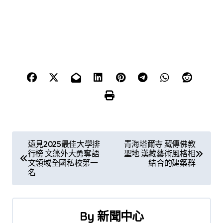
文
遠見2025最佳大學排
青海塔爾寺 藏傳佛教
行榜 文藻外大勇奪語
聖地 漢藏藝術風格相
章
文領域全國私校第一
結合的建築群
名
導
覽
By
新聞中心