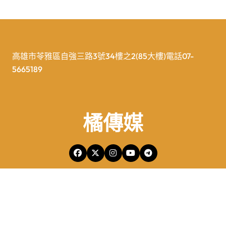
高雄市苓雅區自強三路3號34樓之2(85大樓)電話07-
5665189
橘傳媒
橘傳媒Copyright © All rights reserved 版權所有
|
Newspaperup
by
Themeansar
.