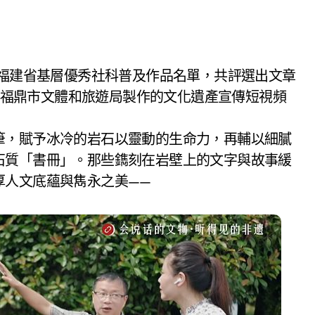
中，福鼎市文體和旅遊局製作的文化遺產宣傳短視頻
筆，賦予冰冷的岩石以靈動的生命力，再輔以細膩
石質「書冊」。那些鐫刻在岩壁上的文字與故事緩
厚人文底蘊與雋永之美——