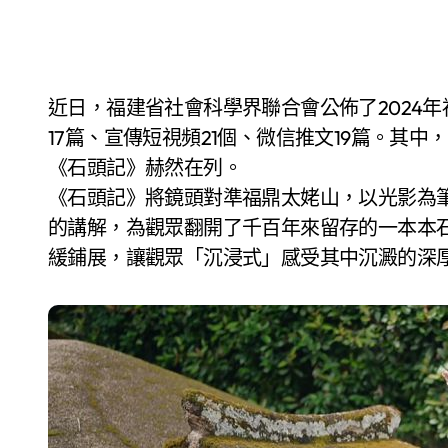
近日，福建省社會科學界聯合會公佈了2024年福建省基層優秀社科普及作品名單，共評選出文章
17篇、宣傳短視頻21個、微信推文19篇。其
《石頭記》赫然在列。
《石頭記》將鏡頭對準福鼎太姥山，以光影為
的講解，為觀眾翻開了千百年來留存的一本本
緩鋪展，讓觀眾「沉浸式」感受其中沉澱的深