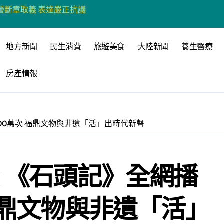
營環保生態環境
州體驗水上運動
地方新聞
民生消費
旅遊美食
大陸新聞
養生醫療
戰新平台 公開五大亮點
房產情報
展
柯志恩：國民黨版才是「國防+產業」務實版
策 打造城鄉共好高雄
00萬次 福鼎文物與非遺「活」出時代新聲
時光偏愛的巴適小城
高雄文學再出發
 《石頭記》全網播
 並感謝世豐螺絲捐助獎學金
福鼎文物與非遺「活」
心 攜手融合共奮進