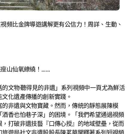
這視頻比金牌導遊講解更有公信力！周詳、生動、
座山仙氧繚繞！……
的文物·聽得見的非遺」系列視頻中一頁尤為鮮活
能文化遺產傳播的創新實踐。
富的非遺與文物寶藏。然而，傳統的靜態展陳模
「酒香也怕巷子深」的困境。「我們希望通過視頻
限，打破非遺技藝『口傳心授』的地域壁壘，從而
和旅遊局社文非遺股股長陳茗華闡釋著系列短視頻