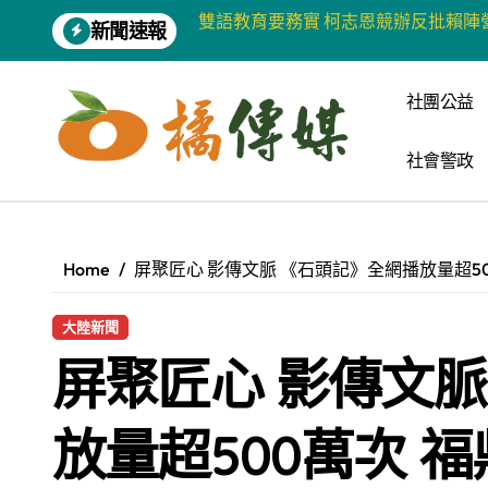
Skip
新聞速報
增殖放流超65萬尾魚苗 兩岸學生共
to
content
【第十四屆海峽青年薈】兩岸青年福
社團公益
柯志恩競選網站正式上線 打造數位選
社會警政
兩岸青年齊聚福州共話農文旅融合發
藍綠市長參選人對無人載具條例互批 
爭取原住民選票 柯志恩提原民5大政
Home
屏聚匠心 影傳文脈 《石頭記》全網播放量超5
雅安 天府之肺裡的安逸密碼 一座被
大陸新聞
港都文藝學會首辦蓮池潭文學營 支持
屏聚匠心 影傳文脈
高科大機電系與日本愛媛大學跨校合作
《讀者》8月號新聞焦點 【錦瑟】
放量超500萬次 
【第十四屆海峽青年薈】青春交流聚同