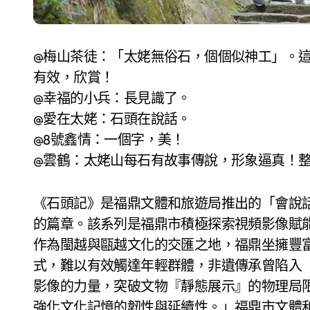
@梅山茶徒：「太姥無俗石，個個似神工」。
有效，欣賞！
@幸福的小兵：長見識了。
@愛在太姥：石頭在說話。
@8號鑫情：一個字，美！
@雲鶴：太姥山每石有故事傳說，形象逼真！整
《石頭記》是福鼎文體和旅遊局推出的「會說話
的篇章。該系列是福鼎市積極探索視頻影像賦
作為閩越與甌越文化的交匯之地，福鼎坐擁豐
式，難以有效觸達年輕群體，非遺傳承曾陷入
影像的力量，突破文物『靜態展示』的物理局
強化文化記憶的韌性與延續性。」福鼎市文體