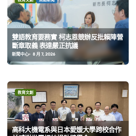
雙語教育要務實 柯志恩競辦反批賴陣營
斷章取義 表達嚴正抗議
新聞中心
8 月 7, 2026
教育文創
高科大機電系與日本愛媛大學跨校合作