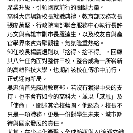
產業升級、引領國家前行的關鍵力量。
高科大這場新校長就職典禮，教育部政務次長
張廖萬堅、行政院南部聯合服務中心執行長許
乃文與高雄市副市長羅達生，以及校友會與產
官學界來賓齊聚觀禮，氣氛隆重熱絡。
卸任校長楊慶煜則以「捨得、捨不得」，回顧
其八年任內面對整併三校，整合成為一所嶄新
的高雄科技大學，也期許該校在傳承中前行，
正式迎向新局。
吳忠信首先感謝教育部，若沒有獲得中央的支
持，也不會有如今的高科大，並以「感恩」及
「使命」，闡述其治校藍圖。他認為，校長不
只是一項職務，更是一份對學生未來、城市期
待與國家發展的責任。
尤其，在少子化衝擊、全球競逐與 AI 浪潮交織