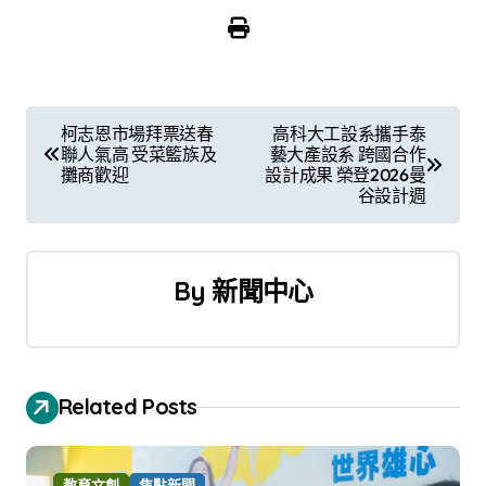
文
柯志恩市場拜票送春
高科大工設系攜手泰
聯人氣高 受菜籃族及
藝大產設系 跨國合作
章
攤商歡迎
設計成果 榮登2026曼
谷設計週
導
覽
By
新聞中心
Related Posts
教育文創
焦點新聞