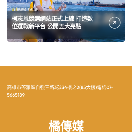
柯志恩競選網站正式上線 打造數
位選戰新平台 公開五大亮點
高雄市苓雅區自強三路3號34樓之2(85大樓)電話07-
5665189
橘傳媒