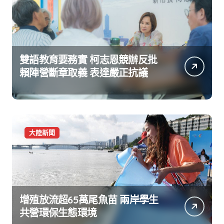
雙語教育要務實 柯志恩競辦反批
賴陣營斷章取義 表達嚴正抗議
大陸新聞
增殖放流超65萬尾魚苗 兩岸學生
共營環保生態環境