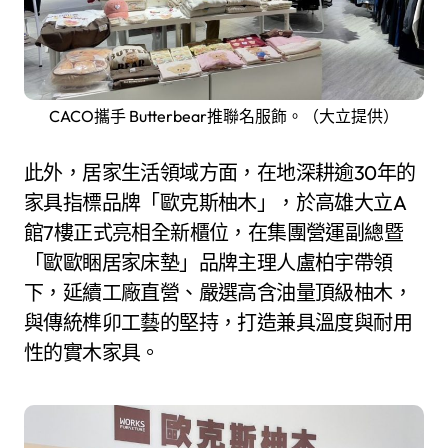
CACO攜手 Butterbear推聯名服飾。（大立提供）
此外，居家生活領域方面，在地深耕逾30年的
家具指標品牌「歐克斯柚木」，於高雄大立A
館7樓正式亮相全新櫃位，在集團營運副總暨
「歐歐睏居家床墊」品牌主理人盧柏宇帶領
下，延續工廠直營、嚴選高含油量頂級柚木，
與傳統榫卯工藝的堅持，打造兼具溫度與耐用
性的實木家具。