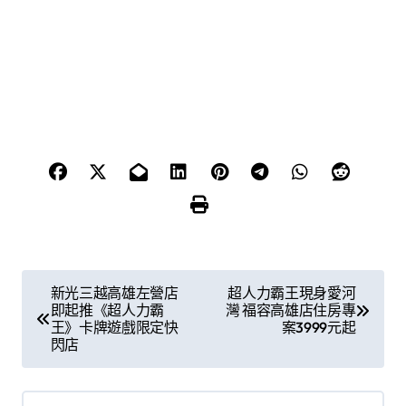
文
新光三越高雄左營店
超人力霸王現身愛河
即起推《超人力霸
灣 福容高雄店住房專
章
王》卡牌遊戲限定快
案3999元起
閃店
導
覽