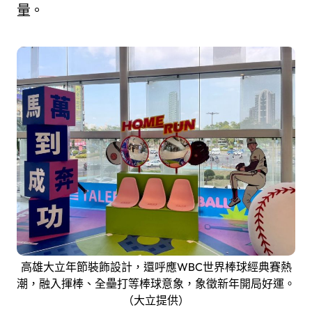
量。
高雄大立年節裝飾設計，還呼應WBC世界棒球經典賽熱
潮，融入揮棒、全壘打等棒球意象，象徵新年開局好運。
（大立提供）