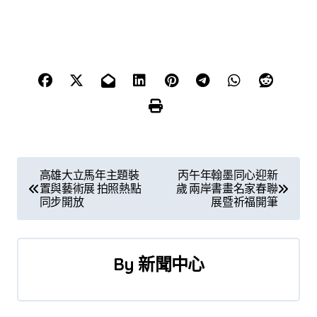
文
高雄大立馬年主題裝
丙午年翰墨同心迎新
置與藝術展 拍照熱點
歲 兩岸書畫名家春聯
章
同步開放
展暨祈福開筆
導
覽
By
新聞中心