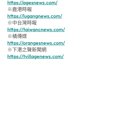
https://agesnews.com/
※鹿港時報
https://lugangnews.com/
※中台灣時報
https://taiwancnews.com/
※橘傳媒
https://orangesnews.com/
※下港之聲新聞網
https://tvillagenews.com/