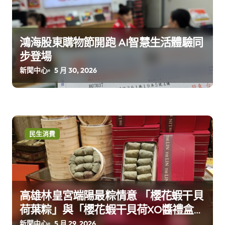
鴻海股東購物節開跑 AI智慧生活體驗同
步登場
新聞中心
5 月 30, 2026
民生消費
高雄林皇宮端陽最粽情意 「櫻花蝦干貝
荷葉粽」與「櫻花蝦干貝荷XO醬禮盒
組」 早鳥優惠開賣
新聞中心
5 月 29, 2026