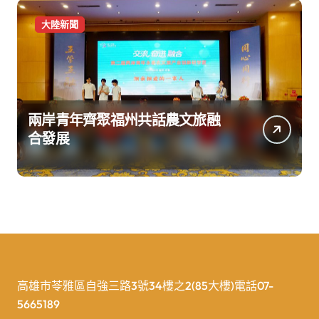
大陸新聞
兩岸青年齊聚福州共話農文旅融
合發展
高雄市苓雅區自強三路3號34樓之2(85大樓)電話07-
5665189