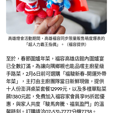
高雄燈會活動期間，高雄福容同步限量販售萌度爆表的
「超人力霸王指偶」。（福容提供）
至於，春節圍爐年菜，福容高雄店館內圍爐宴
已全數訂滿，為讓向隅鄉親也能品嚐主廚星級
手路菜，2月6日前可選購「福駿新春-開運外帶
年菜」，主打由主廚團隊當日新鮮現做，提供
十人份澎湃桌菜套餐12999元，以及多樣單點菜
餚1380元起，免費加入福容家會員享95折起優
惠，與家人共度「駿馬奔騰、福氣盈門」的溫
馨時刻。訂購請洽07-531-7777分機7738。