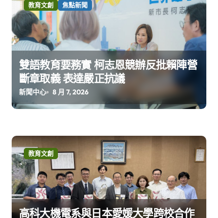
教育文創
焦點新聞
雙語教育要務實 柯志恩競辦反批賴陣營
斷章取義 表達嚴正抗議
新聞中心
8 月 7, 2026
教育文創
高科大機電系與日本愛媛大學跨校合作