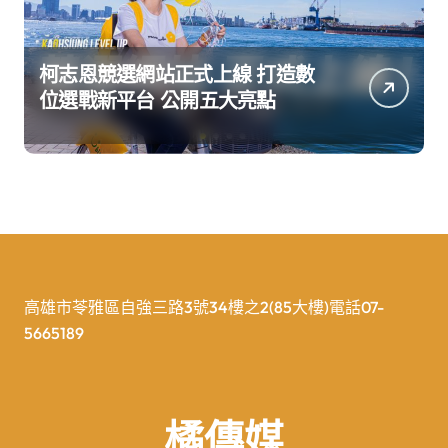
柯志恩競選網站正式上線 打造數
位選戰新平台 公開五大亮點
高雄市苓雅區自強三路3號34樓之2(85大樓)電話07-
5665189
橘傳媒