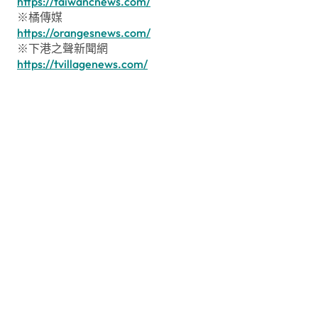
https://taiwancnews.com/
※橘傳媒
https://orangesnews.com/
※下港之聲新聞網
https://tvillagenews.com/