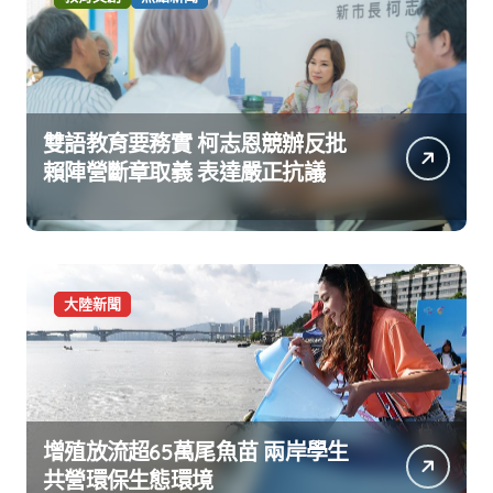
雙語教育要務實 柯志恩競辦反批
賴陣營斷章取義 表達嚴正抗議
大陸新聞
增殖放流超65萬尾魚苗 兩岸學生
共營環保生態環境