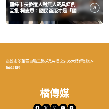
藍綠市長參選人對無人載具條例
互批 柯志恩：國民黨版才是「國
防+產業」務實版
高雄市苓雅區自強三路3號34樓之2(85大樓)電話07-
5665189
橘傳媒