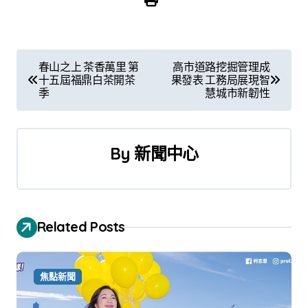
文
春山之上 茶香萬里 第
高市道路挖掘管理成
十五屆福鼎白茶開茶
果發表 工務局展現智
章
季
慧城市新韌性
導
覽
By
新聞中心
Related Posts
焦點新聞