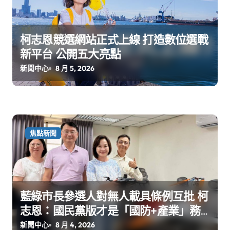
柯志恩競選網站正式上線 打造數位選戰
新平台 公開五大亮點
新聞中心
8 月 5, 2026
焦點新聞
藍綠市長參選人對無人載具條例互批 柯
志恩：國民黨版才是「國防+產業」務
實版
新聞中心
8 月 4, 2026