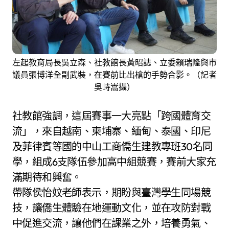
左起教育局長吳立森、社教館長黃昭誌、立委賴瑞隆與市
議員張博洋全副武裝，在賽前比出槍的手勢合影。（記者
吳峙嵩攝）
社教館強調，這屆賽事一大亮點「跨國體育交
流」，來自越南、柬埔寨、緬甸、泰國、印尼
及菲律賓等國的中山工商僑生建教專班30名同
學，組成6支隊伍參加高中組競賽，賽前大家充
滿期待和興奮。
帶隊侯怡妏老師表示，期盼與臺灣學生同場競
技，讓僑生體驗在地運動文化，並在攻防對戰
中促進交流，讓他們在課業之外，培養勇氣、