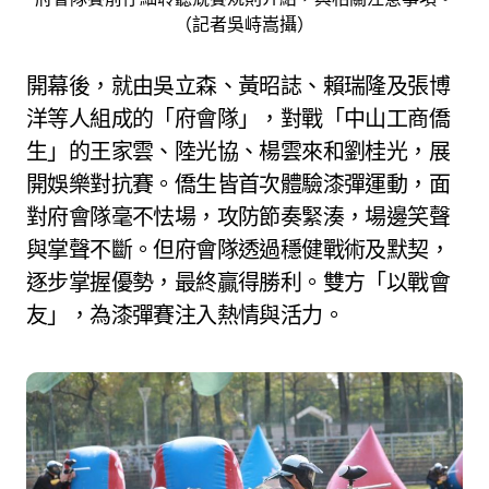
（記者吳峙嵩攝）
開幕後，就由吳立森、黃昭誌、賴瑞隆及張博
洋等人組成的「府會隊」，對戰「中山工商僑
生」的王家雲、陸光協、楊雲來和劉桂光，展
開娛樂對抗賽。僑生皆首次體驗漆彈運動，面
對府會隊毫不怯場，攻防節奏緊湊，場邊笑聲
與掌聲不斷。但府會隊透過穩健戰術及默契，
逐步掌握優勢，最終贏得勝利。雙方「以戰會
友」，為漆彈賽注入熱情與活力。