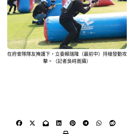
在府會隊隊友掩護下，立委賴瑞隆（最前中）持槍發動攻
擊。（記者吳峙嵩攝）