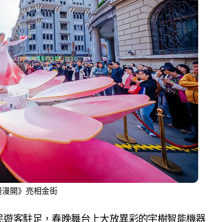
漫漫開》亮相金街
民遊客駐足，春晚舞台上大放異彩的宇樹智能機器