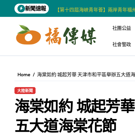
Skip
新聞速報
【第十四屆海峽青年薈】兩岸青年福
to
content
柯志恩競選網站正式上線 打造數位選
社團公益
兩岸青年齊聚福州共話農文旅融合發
社會警政
藍綠市長參選人對無人載具條例互批 
爭取原住民選票 柯志恩提原民5大政
雅安 天府之肺裡的安逸密碼 一座被
Home
海棠如約 城起芳華 天津市和平區舉辦五大道
港都文藝學會首辦蓮池潭文學營 支持
大陸新聞
高科大機電系與日本愛媛大學跨校合作
海棠如約 城起芳華
《讀者》8月號新聞焦點 【錦瑟】
四川雅安 千年古剎雲峰寺
五大道海棠花節
雙語教育要務實 柯志恩競辦反批賴陣