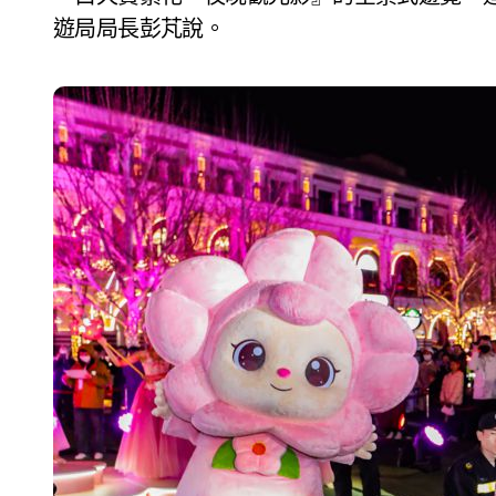
遊局局長彭芃說。