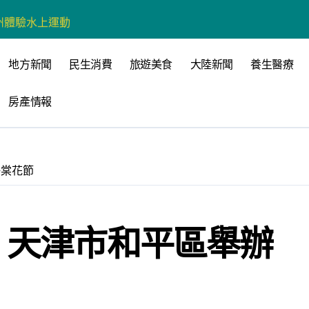
州體驗水上運動
戰新平台 公開五大亮點
地方新聞
民生消費
旅遊美食
大陸新聞
養生醫療
展
房產情報
柯志恩：國民黨版才是「國防+產業」務實版
策 打造城鄉共好高雄
時光偏愛的巴適小城
海棠花節
高雄文學再出發
 並感謝世豐螺絲捐助獎學金
 天津市和平區舉辦
營斷章取義 表達嚴正抗議