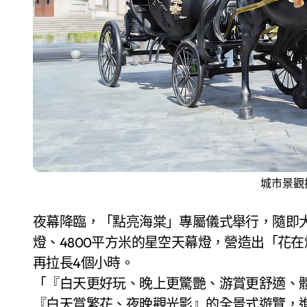
城市景觀
夜幕降臨，「點亮海棠」專屬儀式舉行，隨即
燈、4800平方米的星空天幕燈，營造出「花
再拉長4個小時。
「『白天更好玩、晚上更驚艷、游賞更舒適、
『白天賞繁花、夜晚觀光影』的全景式遊覽，