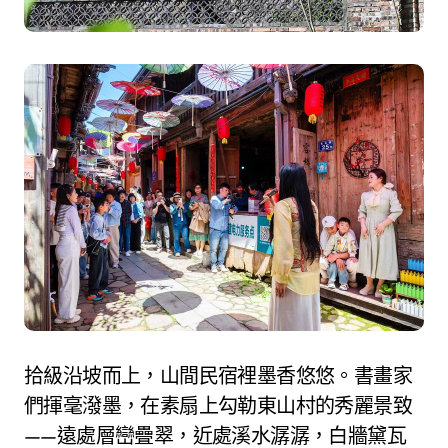
拾級沿坡而上，山間民宿裡墨香悠悠。書畫家
們揮毫潑墨，在素扇上勾勒東山村的秀麗景致
——遠處層巒疊翠，近處溪水潺潺，白牆黛瓦