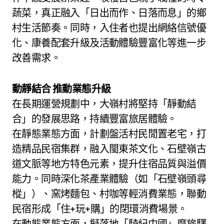
蔬菜，真正融入「日出而作、日落而息」的鄉
村生活節奏。同時，入住者也提出網絡信號優
化、康養配套升級及活動體驗豐富化等進一步
改善需求。
動靜結合 推動業態升級
在長期運營規劃中，大嶺村將堅持「靜動結
合」的發展思路，持續豐富旅居體驗。
在靜態業態方面，計劃盤活村民閒置老宅，打
造精品民宿集群，融入閩東茶文化、石壁嶺古
道文脈等地方特色元素，提升住宿品質與溢價
能力。同時深化茶產業體驗（如「石壁嶺頭尋
樅」）、窯烤麵包、村咖等輕消費業態，聯動
民宿形成「住+玩+購」的閉環消費場景。
在動態業態方面，擬落地「騎紀中國」摩旅驛