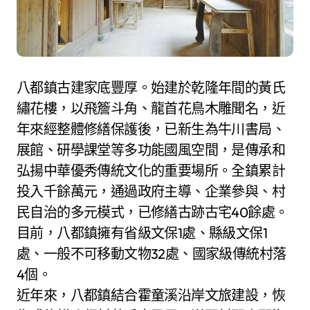
八都鎮古建家底豐厚。始建於乾隆年間的黃氏
繡花樓，以飛簷斗角、龍首花鳥木雕聞名，近
年來經整體修繕保護後，已新生為牛川書局、
展館、研學課堂等多功能國風空間，是傳承和
弘揚中華優秀傳統文化的重要場所。全鎮累計
投入千餘萬元，通過政府主導、企業參與、村
民自治的多元模式，已修繕古跡古宅40餘處。
目前，八都鎮擁有省級文保1處、縣級文保1
處、一般不可移動文物32處、國家級傳統村落
4個。
近年來，八都鎮結合霍童溪沿岸文旅建設，恢