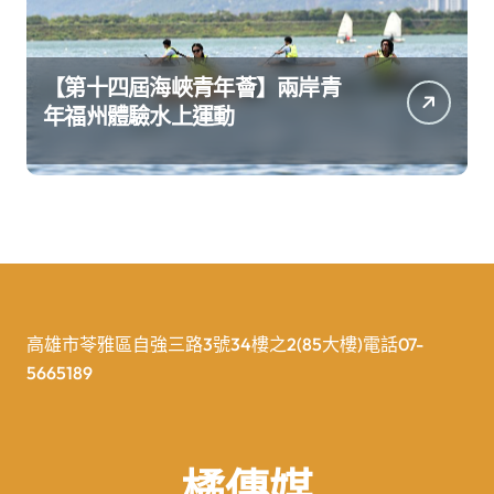
【第十四屆海峽青年薈】兩岸青
年福州體驗水上運動
高雄市苓雅區自強三路3號34樓之2(85大樓)電話07-
5665189
橘傳媒