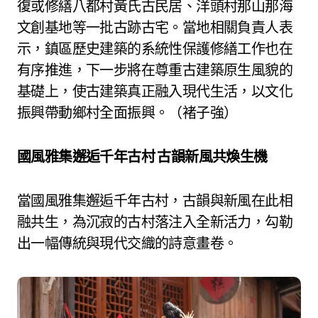
復或修繕八都村黃氏古民居、洋頭村那山那海
文創基地等一批古跡古宅。當地相關負責人表
示，鎮區歷史建築的系統性保護修繕工作也在
有序推進，下一步將在尊重古建築原生風貌的
基礎上，使古建築真正融入現代生活，以文化
振興帶動鄉村全面振興。（褚子強）
國風雅集邂逅千年古村 古韻新風共煥生機
當國風雅集邂逅千年古村，古韻與新風在此相
融共生，為沉寂的古村落注入全新活力，勾勒
出一幅傳統與現代交織的詩意畫卷。