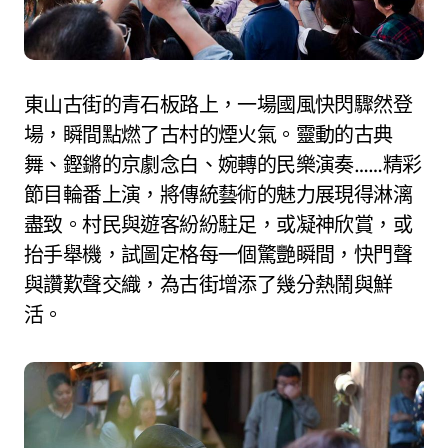
東山古街的青石板路上，一場國風快閃驟然登
場，瞬間點燃了古村的煙火氣。靈動的古典
舞、鏗鏘的京劇念白、婉轉的民樂演奏……精彩
節目輪番上演，將傳統藝術的魅力展現得淋漓
盡致。村民與遊客紛紛駐足，或凝神欣賞，或
抬手舉機，試圖定格每一個驚艷瞬間，快門聲
與讚歎聲交織，為古街增添了幾分熱鬧與鮮
活。