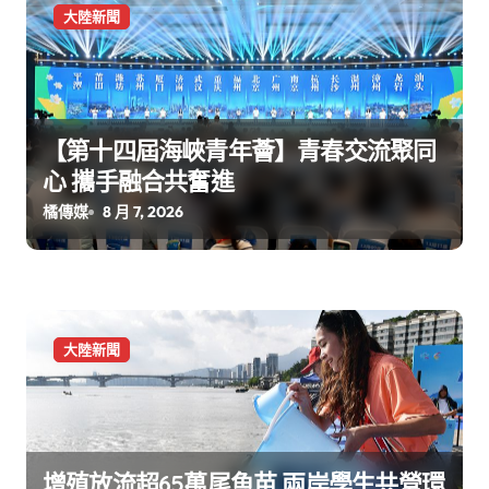
大陸新聞
【第十四屆海峽青年薈】青春交流聚同
心 攜手融合共奮進
橘傳媒
8 月 7, 2026
大陸新聞
增殖放流超65萬尾魚苗 兩岸學生共營環