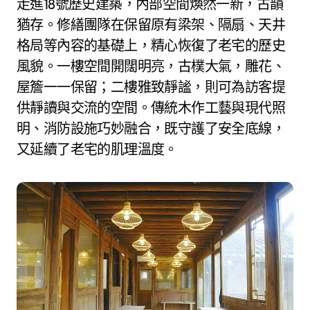
走進18號歷史建築，內部空間煥然一新，古韻
猶存。修繕團隊在保留原有梁架、隔扇、天井
格局等內容的基礎上，精心恢復了老宅的歷史
風貌。一樓空間開闊明亮，古樸大氣，雕花、
屋簷一一保留；二樓雅致靜謐，則可為訪客提
供靜讀與交流的空間。傳統木作工藝與現代照
明、消防設施巧妙融合，既守護了安全底線，
又延續了老宅的肌理溫度。