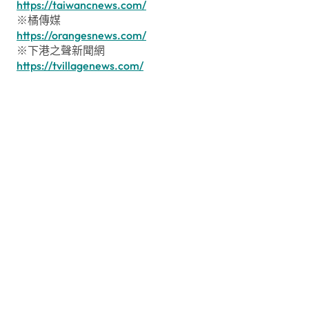
https://taiwancnews.com/
※橘傳媒
https://orangesnews.com/
※下港之聲新聞網
https://tvillagenews.com/