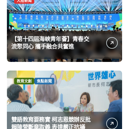
大陸新聞
【第十四屆海峽青年薈】青春交
流聚同心 攜手融合共奮進
教育文創
焦點新聞
雙語教育要務實 柯志恩競辦反批
賴陣營斷章取義 表達嚴正抗議