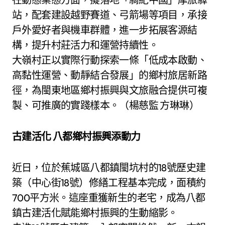
站，配套建設越野賽道、弓箭場等項目，承接
戶外愛好者與機車群體，進一步拓展客源結
構，提升村莊活力和運營持續性。
大嶺村正以實際行動探索一條「低成本啟動、
高黏性運營、動靜結合發展」的鄉村旅居新路
徑，為閩東地區鄉村振興與文旅融合提供可複
製、可推廣的實踐樣本。（楊慈監 方琳琳）
古建活化 八都鄉村振興添動力
近日，位於蕉城區八都鎮閩坑村的18號歷史建
築（中心街18號）修繕工程基本完成，面積約
700平方米。這座重獲新生的老宅，成為八都
鎮古建活化賦能鄉村振興的生動縮影。