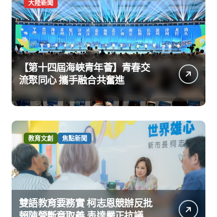
大陸新聞
【第十四屆海峽青年薈】青春交
流聚同心 攜手融合共奮進
教育文創
焦點新聞
雙語教育要務實 柯志恩競辦反批
賴陣營斷章取義 表達嚴正抗議