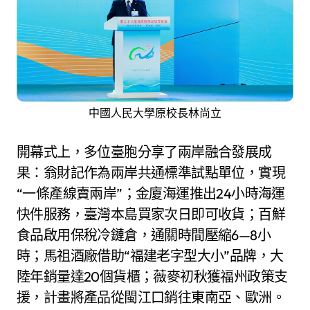
中國人民大學原校長林尚立
開幕式上，多位臺胞分享了兩岸融合發展成
果：翁財記作為兩岸共通標準試點單位，實現
“一條產線賣兩岸”；金廈海運推出24小時海運
快件服務，臺灣本島買家次日即可收貨；百鮮
食品啟用保稅冷鏈倉，通關時間壓縮6—8小
時；馬祖酒廠借助“福建老字型大小”品牌，大
陸年銷量達20個貨櫃；薇麥初秋獲福州政策支
援，計畫將產品從閩江口銷往東南亞、歐洲。