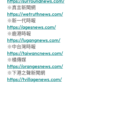
https://surroundnews.com/
※真言新聞網
https://wetruthnews.com/
※新一代時報
https://agesnews.com/
※鹿港時報
https://lugangnews.com/
※中台灣時報
https://taiwancnews.com/
※橘傳媒
https://orangesnews.com/
※下港之聲新聞網
https://tvillagenews.com/