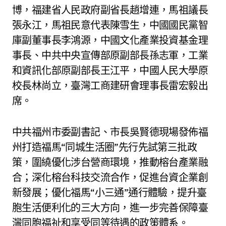
博，福建省人民政府副省長趙增連，馬祖議長
張永江，馬祖民意代表陳雪生，中國國民黨智
庫副董事長李鴻源，中國文化產業投資基金理
事長、中共中央宣傳部原副部長孫志軍，工業
和資訊化部原副部長王江平，中國人民大學原
校長林尚立，臺灣工商建研會理事長雷宏毅出
席。
中共福州市委副書記、市長吳賢德現場發佈福
州打造福馬“同城生活圈”先行先試第三批政
策，圍繞優化涉台營商環境，推動榕台產業融
合；深化榕台科技交流合作，促進台資企業創
新發展；優化福馬“小三通”通行體驗，提升臺
胞生活便利化的三大方向，進一步完善保障臺
灣同胞福祉和享受同等待遇的政策體系。