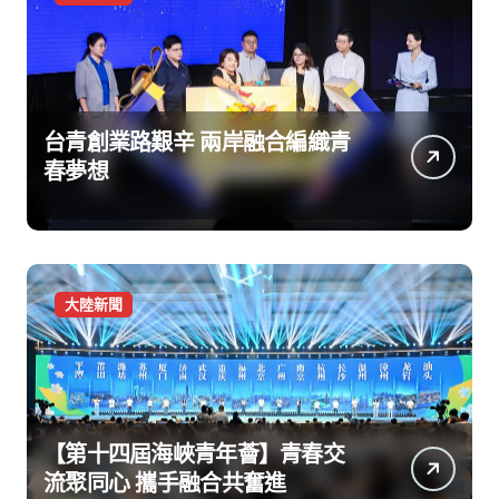
台青創業路艱辛 兩岸融合編織青
春夢想
大陸新聞
【第十四屆海峽青年薈】青春交
流聚同心 攜手融合共奮進