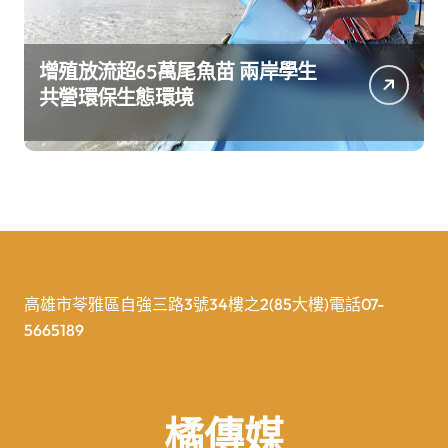
增殖放流超65萬尾魚苗 兩岸學生
共營環保生態環境
高雄市苓雅區自強三路3號34樓之2(85大樓)電話07-
5665189
橘傳媒