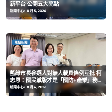
新平台 公開五大亮點
新聞中心
8 月 5, 2026
焦點新聞
藍綠市長參選人對無人載具條例互批 柯
志恩：國民黨版才是「國防+產業」務
實版
新聞中心
8 月 4, 2026