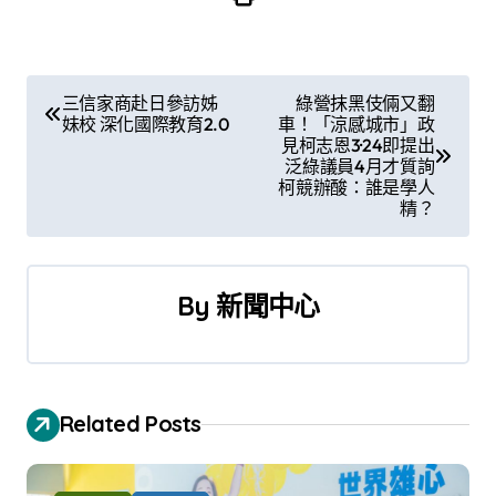
文
三信家商赴日參訪姊
綠營抹黑伎倆又翻
妹校 深化國際教育2.0
車！「涼感城市」政
章
見柯志恩3·24即提出
泛綠議員4月才質詢
導
柯競辦酸：誰是學人
精？
覽
By
新聞中心
Related Posts