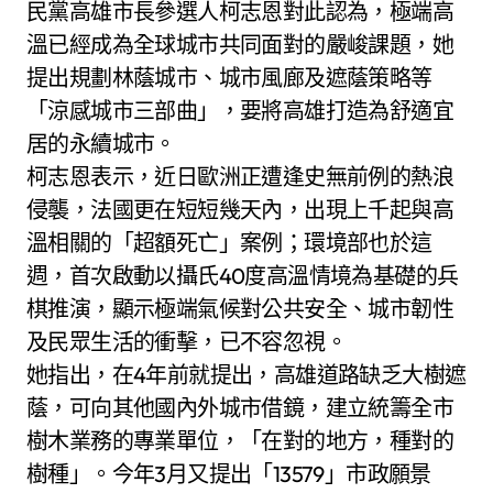
民黨高雄市長參選人柯志恩對此認為，極端高
溫已經成為全球城市共同面對的嚴峻課題，她
提出規劃林蔭城市、城市風廊及遮蔭策略等
「涼感城市三部曲」，要將高雄打造為舒適宜
居的永續城市。
柯志恩表示，近日歐洲正遭逢史無前例的熱浪
侵襲，法國更在短短幾天內，出現上千起與高
溫相關的「超額死亡」案例；環境部也於這
週，首次啟動以攝氏40度高溫情境為基礎的兵
棋推演，顯示極端氣候對公共安全、城市韌性
及民眾生活的衝擊，已不容忽視。
她指出，在4年前就提出，高雄道路缺乏大樹遮
蔭，可向其他國內外城市借鏡，建立統籌全市
樹木業務的專業單位，「在對的地方，種對的
樹種」。今年3月又提出「13579」市政願景