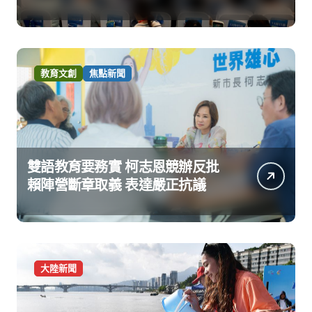
教育文創
焦點新聞
雙語教育要務實 柯志恩競辦反批
賴陣營斷章取義 表達嚴正抗議
大陸新聞