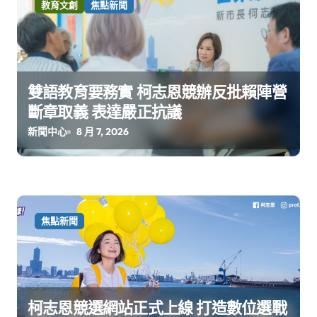
教育文創
焦點新聞
雙語教育要務實 柯志恩競辦反批賴陣營
斷章取義 表達嚴正抗議
新聞中心
8 月 7, 2026
焦點新聞
柯志恩競選網站正式上線 打造數位選戰