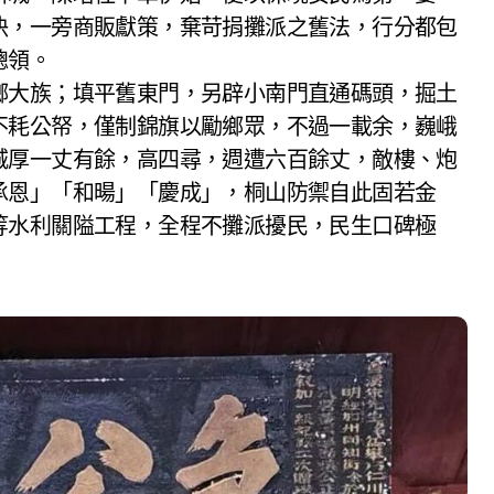
決，一旁商販獻策，棄苛捐攤派之舊法，行分都包
總領。
鄉大族；填平舊東門，另辟小南門直通碼頭，掘土
不耗公帑，僅制錦旗以勵鄉眾，不過一載余，巍峨
城厚一丈有餘，高四尋，週遭六百餘丈，敵樓、炮
承恩」「和暘」「慶成」，桐山防禦自此固若金
等水利關隘工程，全程不攤派擾民，民生口碑極