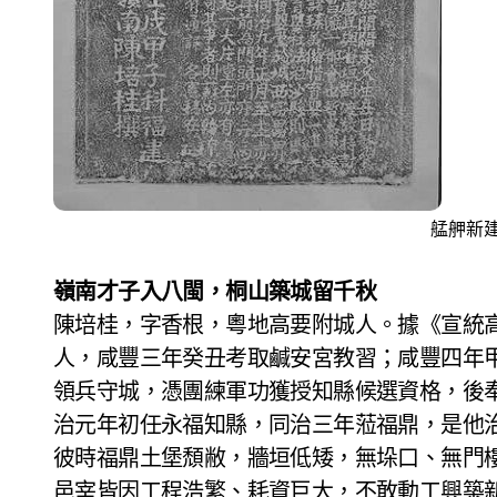
艋舺新
嶺南才子入八閩，桐山築城留千秋
陳培桂，字香根，粵地高要附城人。據《宣統
人，咸豐三年癸丑考取鹹安宮教習；咸豐四年
領兵守城，憑團練軍功獲授知縣候選資格，後
治元年初任永福知縣，同治三年蒞福鼎，是他
彼時福鼎土堡頹敝，牆垣低矮，無垛口、無門
邑宰皆因工程浩繁、耗資巨大，不敢動工興築