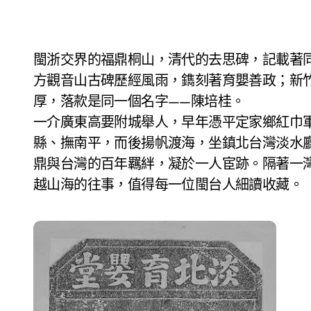
閩浙交界的福鼎桐山，清代的去思碑，記載著同治年間一段築城佳話；台北艋舺學海書院旁，一
方觀音山古碑歷經風雨，鐫刻著育嬰善政；新
厚，落款是同一個名字——陳培桂。
一介廣東高要附城舉人，早年憑平定家鄉紅巾
縣、撫南平，而後揚帆渡海，坐鎮北台灣淡水
鼎與台灣的百年羈絆，凝於一人宦跡。隔著一
越山海的往事，值得每一位閩台人細讀收藏。