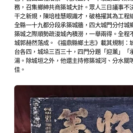
務，召集鄉紳共商築城大計。眾人三日議事不
干之新規，陳培桂慧眼識才，破格擢其為工程
全縣一十九都分段承築城牆，四大城門分付城
築城之際順勢疏浚城內積澇，一舉兩得。全程
城郭赫然落成。《福鼎縣鄉土志》載其規制：
台各四，城垛三百三十，四門分題「迎薰」「
湯。除城垣之外，他還主持修築城河、分水關
佳。