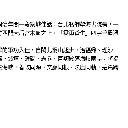
竹西門天后宮木匾之上，「霖雨蒼生」四字筆墨溫
軍的軍功入仕，自閩北桐山起步，治福鼎、理沙
廳。城垣、碑碣、志卷、匾額散落海峽兩岸，將福
灣海峽，善政同源、文脈同根、法度同軌，這篇跨