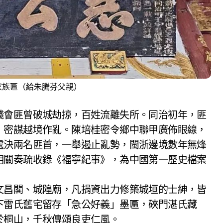
家族匾（給朱騰芬父親）
錢會匪曾破城劫掠，百姓流離失所。同治初年，匪
，密謀越境作亂。陳培桂密令鄉中聯甲廣佈眼線，
處決兩名匪首，一舉遏止亂勢，閩浙邊境數年無烽
相關奏疏收錄《福寧紀事》，為中國第一歷史檔案
文昌閣、城隍廟，凡捐資出力修築城垣的士紳，皆
下雷氏舊宅留存「急公好義」墨匾，硤門湛氏藏
於桐山，千秋傳頌良吏仁風。