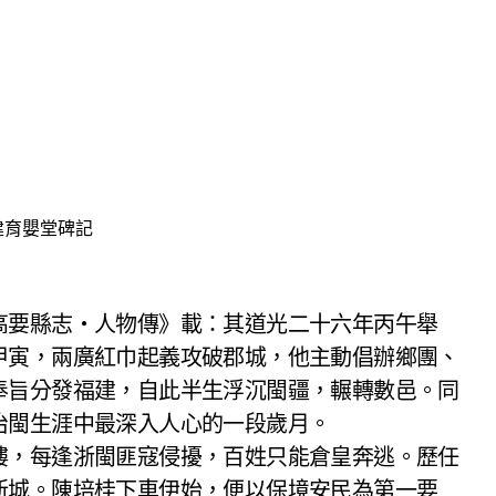
建育嬰堂碑記
高要縣志‧人物傳》載：其道光二十六年丙午舉
甲寅，兩廣紅巾起義攻破郡城，他主動倡辦鄉團、
奉旨分發福建，自此半生浮沉閩疆，輾轉數邑。同
治閩生涯中最深入人心的一段歲月。
樓，每逢浙閩匪寇侵擾，百姓只能倉皇奔逃。歷任
新城。陳培桂下車伊始，便以保境安民為第一要