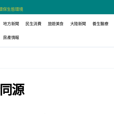
營環保生態環境
州體驗水上運動
地方新聞
民生消費
旅遊美食
大陸新聞
養生醫療
戰新平台 公開五大亮點
房產情報
展
柯志恩：國民黨版才是「國防+產業」務實版
策 打造城鄉共好高雄
時光偏愛的巴適小城
高雄文學再出發
證同源
 並感謝世豐螺絲捐助獎學金
心 攜手融合共奮進