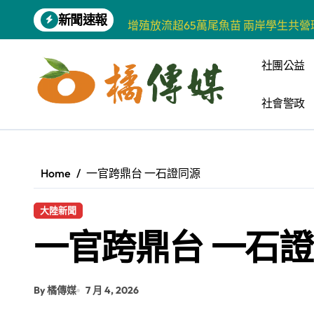
Skip
新聞速報
增殖放流超65萬尾魚苗 兩岸學生共
to
content
【第十四屆海峽青年薈】兩岸青年福
社團公益
柯志恩競選網站正式上線 打造數位選
社會警政
兩岸青年齊聚福州共話農文旅融合發
藍綠市長參選人對無人載具條例互批 
爭取原住民選票 柯志恩提原民5大政
Home
一官跨鼎台 一石證同源
雅安 天府之肺裡的安逸密碼 一座被
大陸新聞
港都文藝學會首辦蓮池潭文學營 支持
一官跨鼎台 一石
高科大機電系與日本愛媛大學跨校合作
《讀者》8月號新聞焦點 【錦瑟】
By 橘傳媒
7 月 4, 2026
【第十四屆海峽青年薈】青春交流聚同