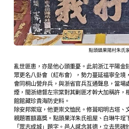
點頭鎮果陽村朱氏
亂世匪患，亦是他心頭重憂。此前浙江平陽金
眾更名八卦會（紅布會），勢力蔓延福寧全境
會同桐山營弁兵，與浙省官兵互通聲息，當場
煙，閩浙總督左宗棠對其剿匪才幹大加稱許，
館館藏珍貴海防史料。
除安邦禦寇，他更崇文恤民。修葺昭明古塔、
親題匾額嘉獎。點頭果洋朱氏祖屋、白琳牛埕
「眾志成城」題字。邑人感念其德，立去思碑