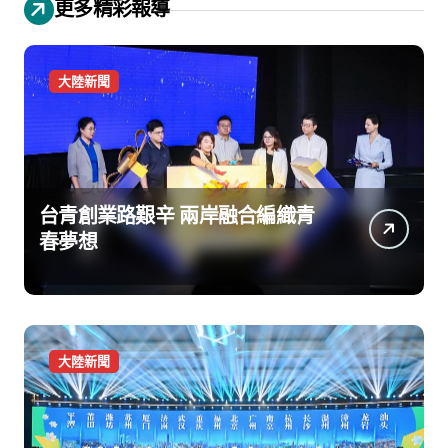
更多精彩報導
大陸新聞
台青創業路艱辛 兩岸融合編織青
春夢想
大陸新聞