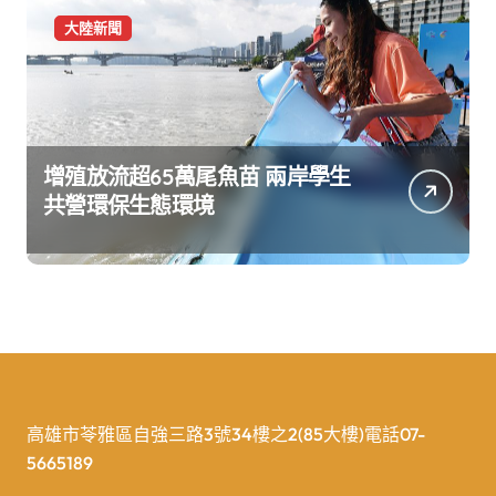
大陸新聞
增殖放流超65萬尾魚苗 兩岸學生
共營環保生態環境
高雄市苓雅區自強三路3號34樓之2(85大樓)電話07-
5665189