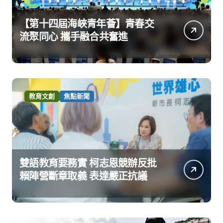
【第十四屆海峽青年薈】青春交
流聚同心 攜手融合共奮進
教育文創
焦點新聞
雙語教育要務實 柯志恩競辦反批
賴陣營斷章取義 表達嚴正抗議