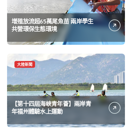
增殖放流超65萬尾魚苗 兩岸學生
共營環保生態環境
大陸新聞
【第十四屆海峽青年薈】兩岸青
年福州體驗水上運動