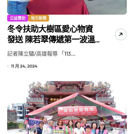
公益贊助
地方新聞
冬令扶助大樹區愛心物資
發送 陳若翠傳遞第一波溫
暖
記者陳立驌/高雄報導 「113...
11 月 24, 2024