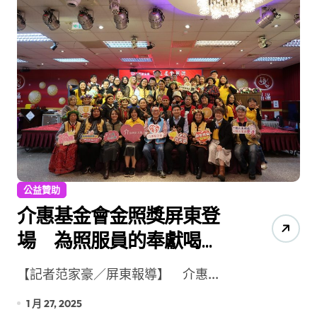
公益贊助
介惠基金會金照獎屏東登
場 為照服員的奉獻喝
采！
【記者范家豪／屏東報導】 介惠...
1 月 27, 2025