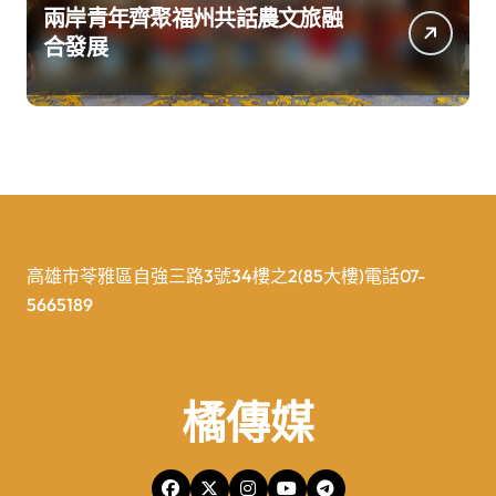
兩岸青年齊聚福州共話農文旅融
合發展
高雄市苓雅區自強三路3號34樓之2(85大樓)電話07-
5665189
橘傳媒