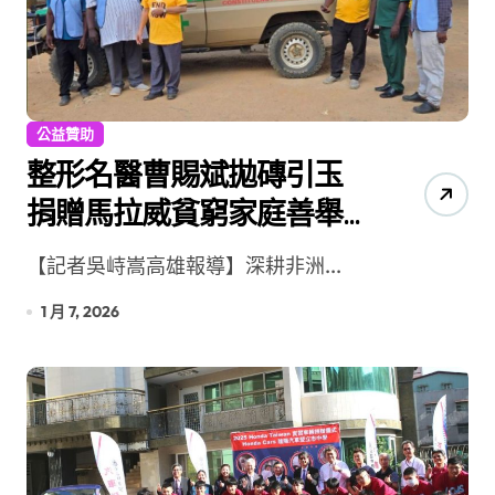
公益贊助
整形名醫曹賜斌拋磚引玉
捐贈馬拉威貧窮家庭善舉
獲馬國國會感謝狀
【記者吳峙嵩高雄報導】深耕非洲...
1 月 7, 2026