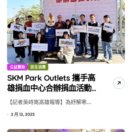
公益贊助
民生消費
SKM Park Outlets 攜手高
雄捐血中心合辦捐血活動
紓解春節血荒
【記者吳峙嵩高雄報導】為紓解寒...
2 月 12, 2025