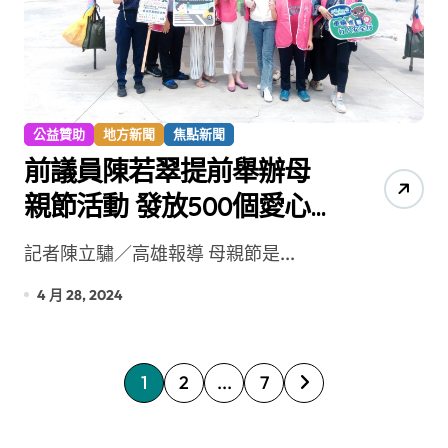
公益贊助
地方新聞
焦點新聞
前議員陳若翠提前舉辦母
親節活動 發放500個愛心
便當
記者陳立驌／高雄報導 母親節是...
4 月 28, 2024
文
1
2
...
7
章