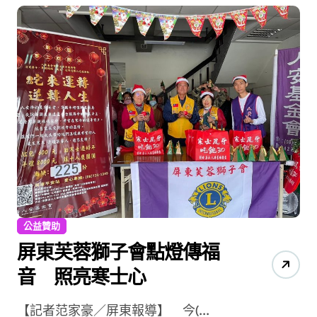
公益贊助
屏東芙蓉獅子會點燈傳福
音 照亮寒士心
【記者范家豪／屏東報導】 今(...