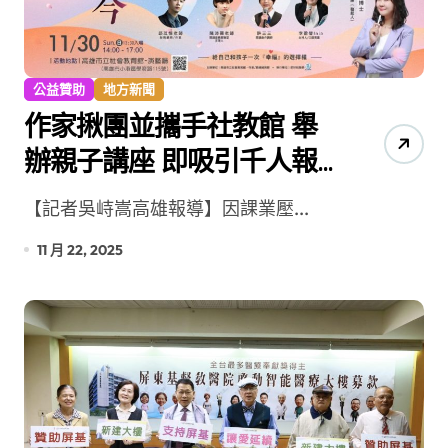
公益贊助
地方新聞
作家揪團並攜手社教館 舉
辦親子講座 即吸引千人報
名
【記者吳峙嵩高雄報導】因課業壓...
11 月 22, 2025