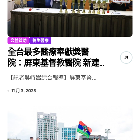
公益贊助
養生醫療
全台最多醫療奉獻獎醫
院：屏東基督教醫院 新建
智能醫療大樓發起募款
【記者吳峙嵩綜合報導】屏東基督...
11 月 3, 2025