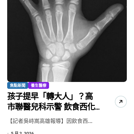
焦點新聞
養生醫療
孩子提早「轉大人」？高
市聯醫兒科示警 飲食西化
且大量使用塑膠容器 兒童
【記者吳峙嵩高雄報導】因飲食西...
「性早熟」發生率高出歐
5 月 2, 2026