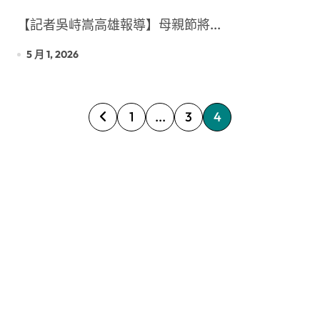
心減輕母職壓力
【記者吳峙嵩高雄報導】母親節將...
5 月 1, 2026
文
1
...
3
4
章
分
頁