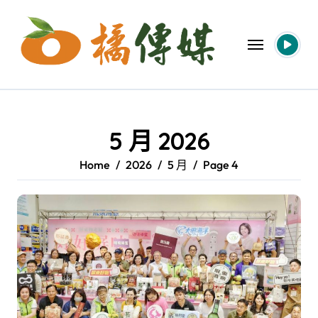
Skip
to
content
5 月 2026
Home
2026
5 月
Page 4