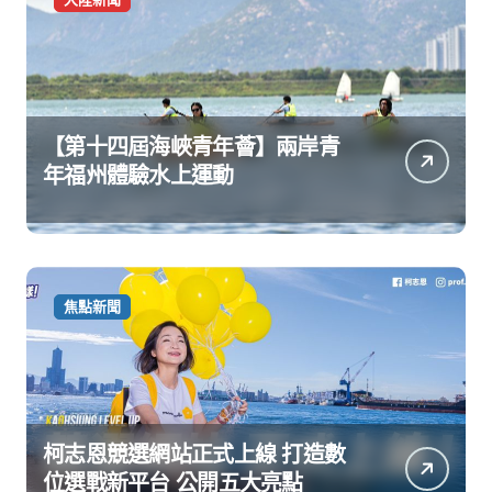
【第十四屆海峽青年薈】兩岸青
年福州體驗水上運動
焦點新聞
柯志恩競選網站正式上線 打造數
位選戰新平台 公開五大亮點