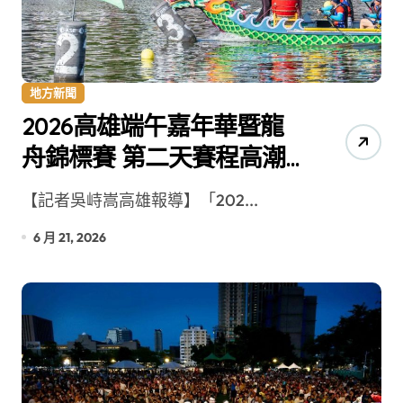
地方新聞
2026高雄端午嘉年華暨龍
舟錦標賽 第二天賽程高潮
迭起
【記者吳峙嵩高雄報導】「202...
6 月 21, 2026