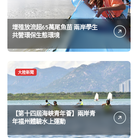
增殖放流超65萬尾魚苗 兩岸學生
共營環保生態環境
大陸新聞
【第十四屆海峽青年薈】兩岸青
年福州體驗水上運動