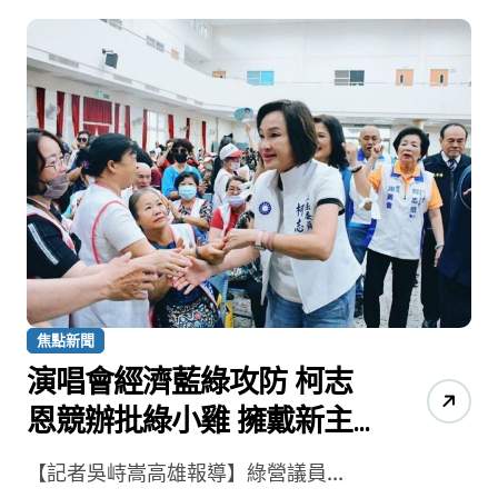
焦點新聞
演唱會經濟藍綠攻防 柯志
恩競辦批綠小雞 擁戴新主
吃相難看
【記者吳峙嵩高雄報導】綠營議員...