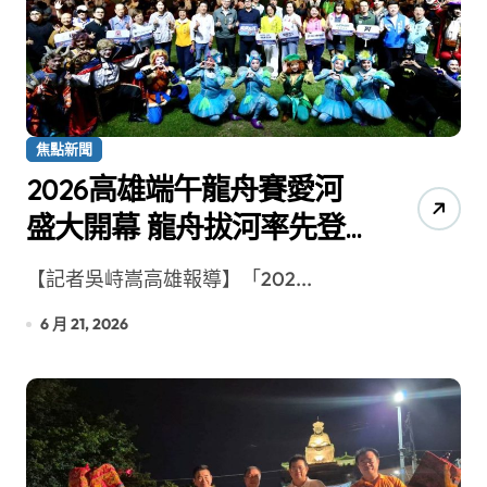
焦點新聞
2026高雄端午龍舟賽愛河
盛大開幕 龍舟拔河率先登
場
【記者吳峙嵩高雄報導】「202...
6 月 21, 2026