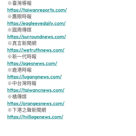
※臺灣導報
https://taiwanreports.com/
※鷹眼時報
https://eagleeyedaily.com/
※圓周傳媒
https://surroundnews.com/
※真言新聞網
https://wetruthnews.com/
※新一代時報
https://agesnews.com/
※鹿港時報
https://lugangnews.com/
※中台灣時報
https://taiwancnews.com/
※橘傳媒
https://orangesnews.com/
※下港之聲新聞網
https://tvillagenews.com/