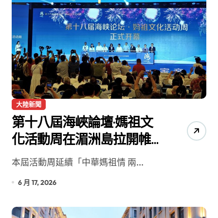
大陸新聞
第十八屆海峽論壇·媽祖文
化活動周在湄洲島拉開帷
幕
本屆活動周延續「中華媽祖情 兩...
6 月 17, 2026