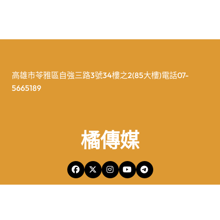
高雄市苓雅區自強三路3號34樓之2(85大樓)電話07-
5665189
橘傳媒
橘傳媒Copyright © All rights reserved 版權所有
|