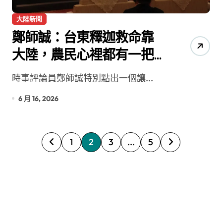
大陸新聞
鄭師誠：台東釋迦救命靠
大陸，農民心裡都有一把
尺
時事評論員鄭師誠特別點出一個讓...
6 月 16, 2026
文
1
2
3
...
5
章
分
頁