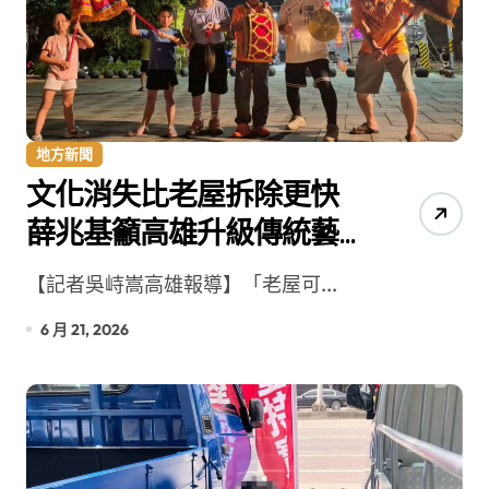
地方新聞
文化消失比老屋拆除更快
薛兆基籲高雄升級傳統藝
陣保存計畫
【記者吳峙嵩高雄報導】「老屋可...
6 月 21, 2026