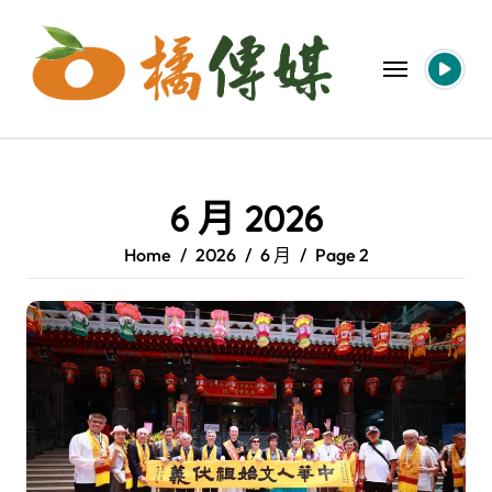
Skip
to
content
6 月 2026
Home
2026
6 月
Page 2