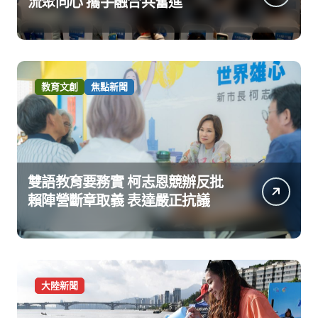
流聚同心 攜手融合共奮進
教育文創
焦點新聞
雙語教育要務實 柯志恩競辦反批
賴陣營斷章取義 表達嚴正抗議
大陸新聞