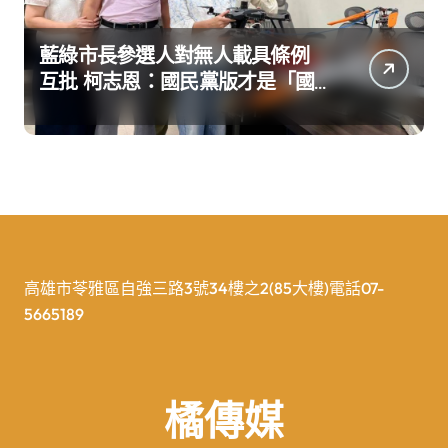
藍綠市長參選人對無人載具條例
互批 柯志恩：國民黨版才是「國
防+產業」務實版
高雄市苓雅區自強三路3號34樓之2(85大樓)電話07-
5665189
橘傳媒