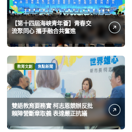
【第十四屆海峽青年薈】青春交
流聚同心 攜手融合共奮進
教育文創
焦點新聞
雙語教育要務實 柯志恩競辦反批
賴陣營斷章取義 表達嚴正抗議