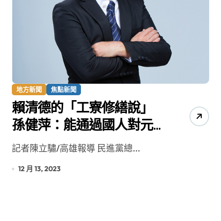
地方新聞
焦點新聞
賴清德的「工寮修繕說」
孫健萍：能通過國人對元
首的「誠信」試煉？
記者陳立驌/高雄報導 民進黨總...
12 月 13, 2023