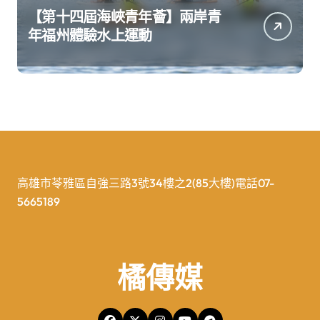
【第十四屆海峽青年薈】兩岸青
年福州體驗水上運動
高雄市苓雅區自強三路3號34樓之2(85大樓)電話07-
5665189
橘傳媒