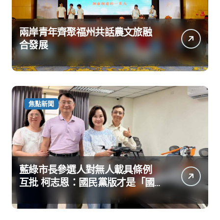
兩岸青年齊聚福州共話農文旅融
合發展
焦點新聞
藍綠市長參選人對無人載具條例
互批 柯志恩：國民黨版才是「國
防+產業」務實版