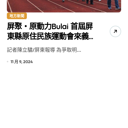
地方新聞
屏聚・原動力Bulai 首屆屏
東縣原住民族運動會來義
高中登場
記者陳立驌/屏東報導 為爭取明...
11 月 9, 2024