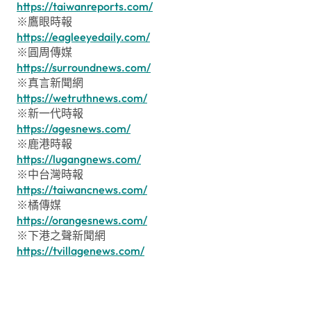
https://taiwanreports.com/
※鷹眼時報
https://eagleeyedaily.com/
※圓周傳媒
https://surroundnews.com/
※真言新聞網
https://wetruthnews.com/
※新一代時報
https://agesnews.com/
※鹿港時報
https://lugangnews.com/
※中台灣時報
https://taiwancnews.com/
※橘傳媒
https://orangesnews.com/
※下港之聲新聞網
https://tvillagenews.com/