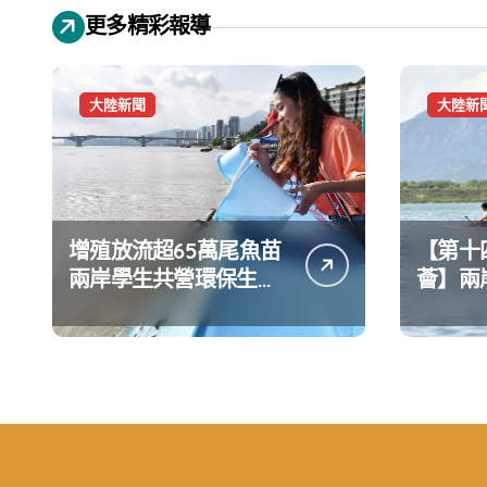
更多精彩報導
大陸新聞
大陸新
增殖放流超65萬尾魚苗
【第十
兩岸學生共營環保生態
薈】兩
環境
水上運