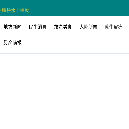
州體驗水上運動
戰新平台 公開五大亮點
地方新聞
民生消費
旅遊美食
大陸新聞
養生醫療
展
房產情報
柯志恩：國民黨版才是「國防+產業」務實版
策 打造城鄉共好高雄
時光偏愛的巴適小城
高雄文學再出發
 並感謝世豐螺絲捐助獎學金
全感調查報告」 若遇壓力僅12%青少年會向家人傾訴