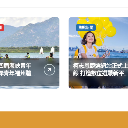
聞
焦點新聞
四屆海峽青年
柯志恩競選網站正式上
岸青年福州體驗
線 打造數位選戰新平
動
公開五大亮點