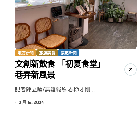
增殖放流超65萬尾魚苗 兩岸學生共
地方新聞
旅遊美食
焦點新聞
文創新飲食 「初夏食堂」
巷弄新風景
記者陳立驌/高雄報導 春節才剛...
2 月 16, 2024