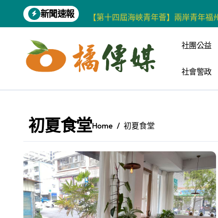
Skip
新聞速報
【第十四屆海峽青年薈】兩岸青年福
to
content
柯志恩競選網站正式上線 打造數位選
社團公益
兩岸青年齊聚福州共話農文旅融合發
社會警政
藍綠市長參選人對無人載具條例互批 
爭取原住民選票 柯志恩提原民5大政
雅安 天府之肺裡的安逸密碼 一座被
初夏食堂
Home
初夏食堂
港都文藝學會首辦蓮池潭文學營 支持
高科大機電系與日本愛媛大學跨校合作
《讀者》8月號新聞焦點 【錦瑟】
四川雅安 千年古剎雲峰寺
張老師發表「青少年家庭氣氛與心理安