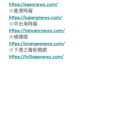
https://agesnews.com/
※鹿港時報
https://lugangnews.com/
※中台灣時報
https://taiwancnews.com/
※橘傳媒
https://orangesnews.com/
※下港之聲新聞網
https://tvillagenews.com/