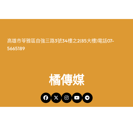
高雄市苓雅區自強三路3號34樓之2(85大樓)電話07-
5665189
橘傳媒
橘傳媒Copyright © All rights reserved 版權所有
|