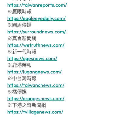
https://taiwanreports.com/
※鷹眼時報
https://eagleeyedaily.com/
※圓周傳媒
https://surroundnews.com/
※真言新聞網
https://wetruthnews.com/
※新一代時報
https://agesnews.com/
※鹿港時報
https://lugangnews.com/
※中台灣時報
https://taiwancnews.com/
※橘傳媒
https://orangesnews.com/
※下港之聲新聞網
https://tvillagenews.com/