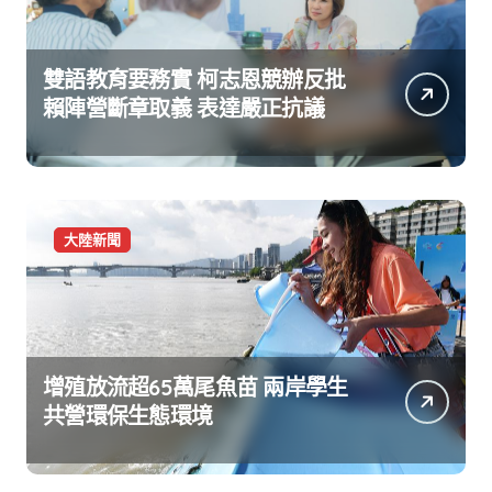
雙語教育要務實 柯志恩競辦反批
賴陣營斷章取義 表達嚴正抗議
大陸新聞
增殖放流超65萬尾魚苗 兩岸學生
共營環保生態環境