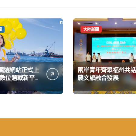
聞
大陸新聞
競選網站正式上
兩岸青年齊聚福州共話
造數位選戰新平台
農文旅融合發展
大亮點