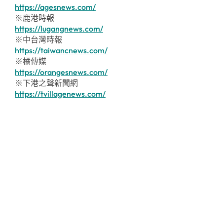
https://agesnews.com/
※鹿港時報
https://lugangnews.com/
※中台灣時報
https://taiwancnews.com/
※橘傳媒
https://orangesnews.com/
※下港之聲新聞網
https://tvillagenews.com/