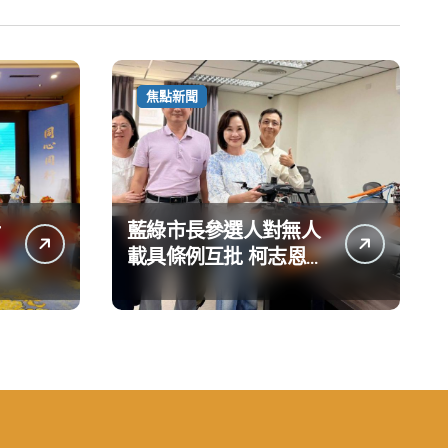
焦點新聞
藍綠市長參選人對無人
載具條例互批 柯志恩：
國民黨版才是「國防
+產業」務實版