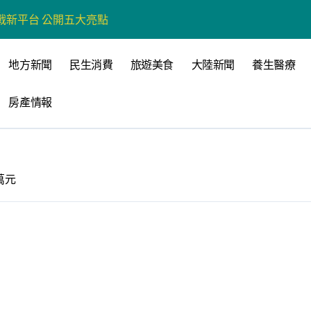
戰新平台 公開五大亮點
展
地方新聞
民生消費
旅遊美食
大陸新聞
養生醫療
柯志恩：國民黨版才是「國防+產業」務實版
房產情報
策 打造城鄉共好高雄
時光偏愛的巴適小城
高雄文學再出發
萬元
 並感謝世豐螺絲捐助獎學金
全感調查報告」 若遇壓力僅12%青少年會向家人傾訴
品淨化區小型基地組第一名