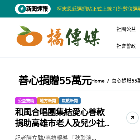
Skip
新聞速報
柯志恩競選網站正式上線 打造數位選
to
content
兩岸青年齊聚福州共話農文旅融合發
社團公益
藍綠市長參選人對無人載具條例互批 
社會警政
爭取原住民選票 柯志恩提原民5大政
雅安 天府之肺裡的安逸密碼 一座被
港都文藝學會首辦蓮池潭文學營 支持
善心捐贈55萬元
Home
善心捐贈55
高科大機電系與日本愛媛大學跨校合作
《讀者》8月號新聞焦點 【錦瑟】
公益贊助
地方新聞
焦點新聞
四川雅安 千年古剎雲峰寺
和風合唱團集結愛心善款
捐助高雄市老人及兒少社
張老師發表「青少年家庭氣氛與心理安
福據點
河堤國小打造幸福綠校園 蟬聯高市空
記者陳立驌/高雄報導 「秋聆演...