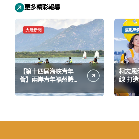
更多精彩報導
大陸新聞
焦點新
【第十四屆海峽青年
柯志恩
薈】兩岸青年福州體驗
線 打
水上運動
公開五