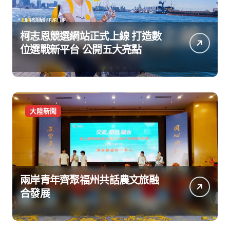
柯志恩競選網站正式上線 打造數
位選戰新平台 公開五大亮點
大陸新聞
兩岸青年齊聚福州共話農文旅融
合發展