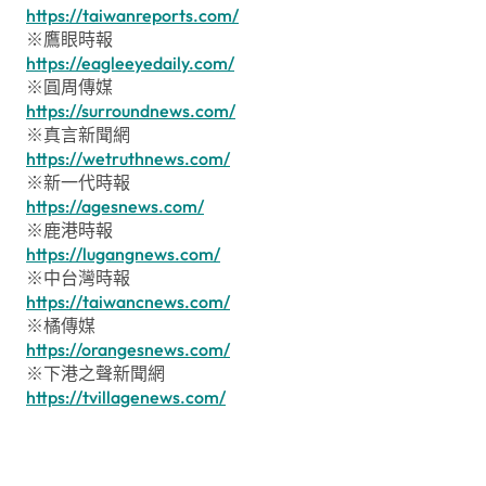
https://taiwanreports.com/
※鷹眼時報
https://eagleeyedaily.com/
※圓周傳媒
https://surroundnews.com/
※真言新聞網
https://wetruthnews.com/
※新一代時報
https://agesnews.com/
※鹿港時報
https://lugangnews.com/
※中台灣時報
https://taiwancnews.com/
※橘傳媒
https://orangesnews.com/
※下港之聲新聞網
https://tvillagenews.com/