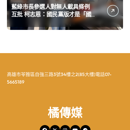
藍綠市長參選人對無人載具條例
互批 柯志恩：國民黨版才是「國
防+產業」務實版
高雄市苓雅區自強三路3號34樓之2(85大樓)電話07-
5665189
橘傳媒