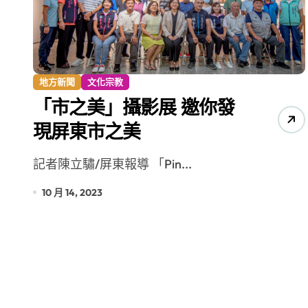
【第十四屆海峽青年薈】兩岸青年福
地方新聞
文化宗教
「市之美」攝影展 邀你發
現屏東市之美
記者陳立驌/屏東報導 「Pin...
10 月 14, 2023