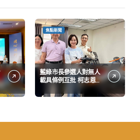
焦點新聞
藍綠市長參選人對無人
載具條例互批 柯志恩：
國民黨版才是「國防
+產業」務實版