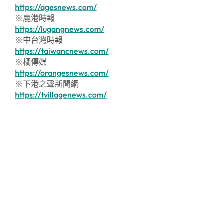
https://agesnews.com/
※鹿港時報
https://lugangnews.com/
※中台灣時報
https://taiwancnews.com/
※橘傳媒
https://orangesnews.com/
※下港之聲新聞網
https://tvillagenews.com/