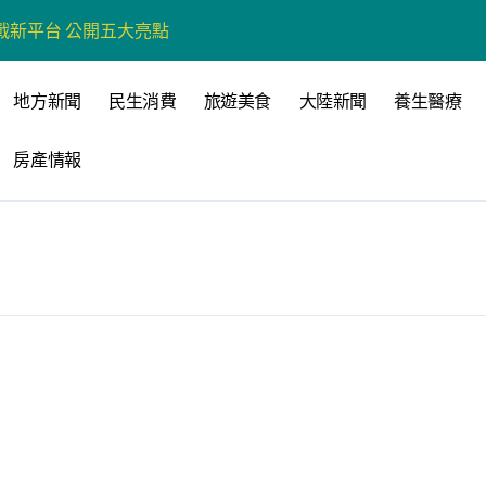
戰新平台 公開五大亮點
展
地方新聞
民生消費
旅遊美食
大陸新聞
養生醫療
柯志恩：國民黨版才是「國防+產業」務實版
房產情報
策 打造城鄉共好高雄
時光偏愛的巴適小城
高雄文學再出發
 並感謝世豐螺絲捐助獎學金
全感調查報告」 若遇壓力僅12%青少年會向家人傾訴
品淨化區小型基地組第一名