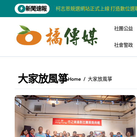
Skip
新聞速報
柯志恩競選網站正式上線 打造數位選
to
content
兩岸青年齊聚福州共話農文旅融合發
社團公益
藍綠市長參選人對無人載具條例互批 
社會警政
爭取原住民選票 柯志恩提原民5大政
雅安 天府之肺裡的安逸密碼 一座被
港都文藝學會首辦蓮池潭文學營 支持
大家放風箏
Home
大家放風箏
高科大機電系與日本愛媛大學跨校合作
《讀者》8月號新聞焦點 【錦瑟】
四川雅安 千年古剎雲峰寺
張老師發表「青少年家庭氣氛與心理安
河堤國小打造幸福綠校園 蟬聯高市空