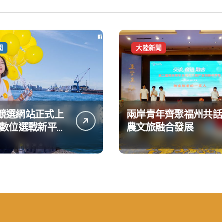
聞
大陸新聞
競選網站正式上
兩岸青年齊聚福州共話
造數位選戰新平台
農文旅融合發展
大亮點