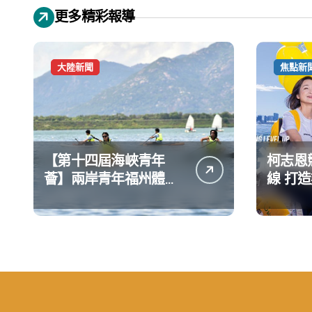
更多精彩報導
大陸新聞
焦點新
【第十四屆海峽青年
柯志恩
薈】兩岸青年福州體驗
線 打
水上運動
公開五