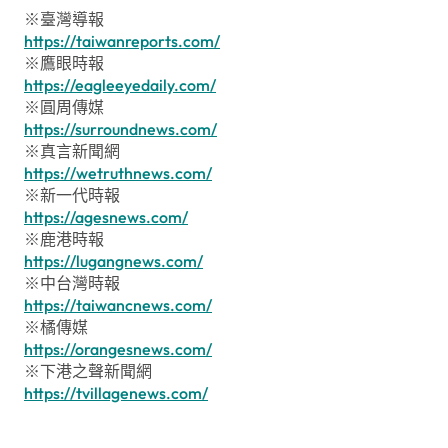
※臺灣導報
https://taiwanreports.com/
※鷹眼時報
https://eagleeyedaily.com/
※圓周傳媒
https://surroundnews.com/
※真言新聞網
https://wetruthnews.com/
※新一代時報
https://agesnews.com/
※鹿港時報
https://lugangnews.com/
※中台灣時報
https://taiwancnews.com/
※橘傳媒
https://orangesnews.com/
※下港之聲新聞網
https://tvillagenews.com/