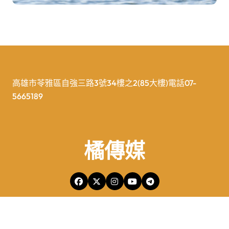
高雄市苓雅區自強三路3號34樓之2(85大樓)電話07-
5665189
橘傳媒