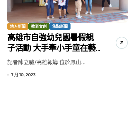
地方新聞
教育文創
焦點新聞
高雄市自強幼兒園暑假親
子活動 大手牽小手童在藝
起玩
記者陳立驌/高雄報導 位於鳳山...
7 月 10, 2023