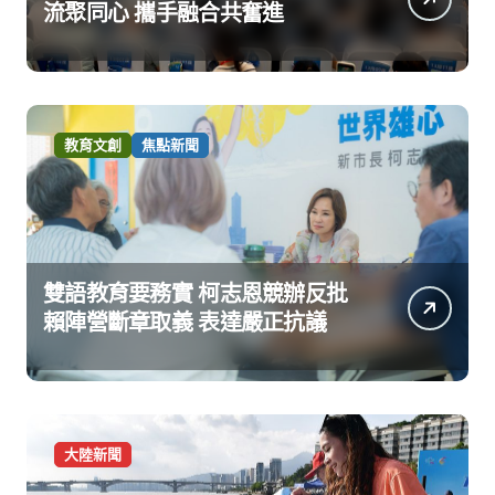
流聚同心 攜手融合共奮進
教育文創
焦點新聞
雙語教育要務實 柯志恩競辦反批
賴陣營斷章取義 表達嚴正抗議
大陸新聞