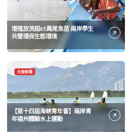
增殖放流超65萬尾魚苗 兩岸學生
共營環保生態環境
大陸新聞
【第十四屆海峽青年薈】兩岸青
年福州體驗水上運動