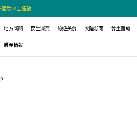
州體驗水上運動
戰新平台 公開五大亮點
地方新聞
民生消費
旅遊美食
大陸新聞
養生醫療
展
房產情報
柯志恩：國民黨版才是「國防+產業」務實版
策 打造城鄉共好高雄
時光偏愛的巴適小城
北角
高雄文學再出發
 並感謝世豐螺絲捐助獎學金
全感調查報告」 若遇壓力僅12%青少年會向家人傾訴