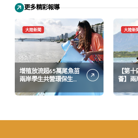
更多精彩報導
大陸新聞
大陸新
增殖放流超65萬尾魚苗
【第十
兩岸學生共營環保生態
薈】兩
環境
水上運