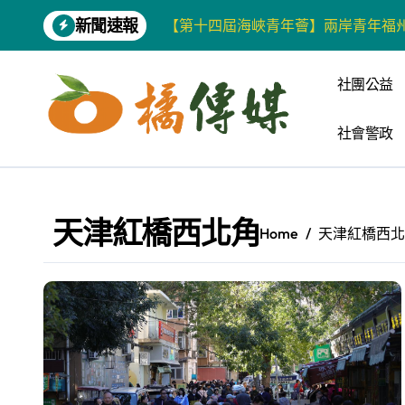
Skip
新聞速報
【第十四屆海峽青年薈】兩岸青年福
to
content
柯志恩競選網站正式上線 打造數位選
社團公益
兩岸青年齊聚福州共話農文旅融合發
社會警政
藍綠市長參選人對無人載具條例互批 
爭取原住民選票 柯志恩提原民5大政
雅安 天府之肺裡的安逸密碼 一座被
天津紅橋西北角
Home
天津紅橋西
港都文藝學會首辦蓮池潭文學營 支持
高科大機電系與日本愛媛大學跨校合作
《讀者》8月號新聞焦點 【錦瑟】
四川雅安 千年古剎雲峰寺
張老師發表「青少年家庭氣氛與心理安