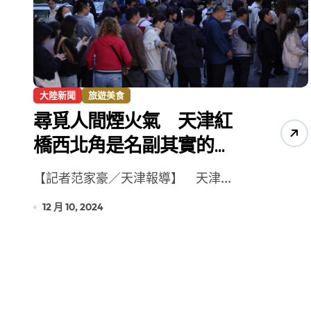
增殖放流超65萬尾魚苗 兩岸學生共
大陸新聞
旅遊美食
尋覓人間煙火氣 天津紅
橋西北角是名副其實的
「饕客聖地」
【記者范家豪／天津報導】 天津...
12 月 10, 2024