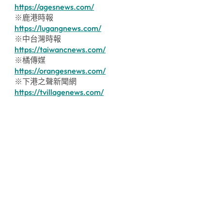
https://agesnews.com/
※鹿港時報
https://lugangnews.com/
※中台灣時報
https://taiwancnews.com/
※橘傳媒
https://orangesnews.com/
※下港之聲新聞網
https://tvillagenews.com/