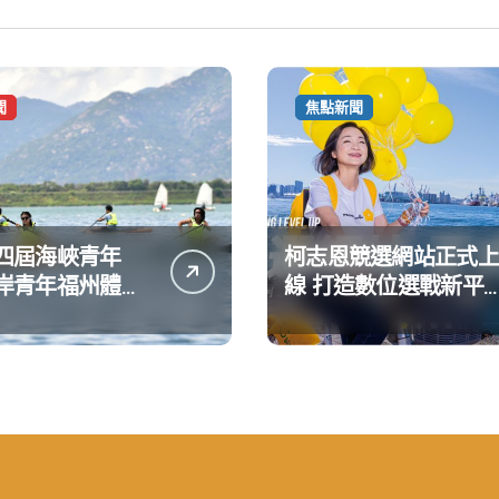
聞
焦點新聞
四屆海峽青年
柯志恩競選網站正式上
岸青年福州體驗
線 打造數位選戰新平
動
公開五大亮點