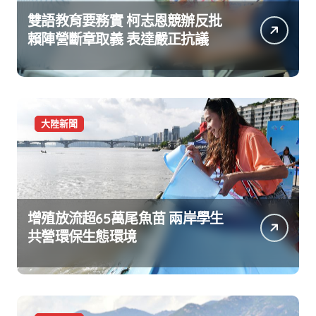
雙語教育要務實 柯志恩競辦反批
賴陣營斷章取義 表達嚴正抗議
大陸新聞
增殖放流超65萬尾魚苗 兩岸學生
共營環保生態環境