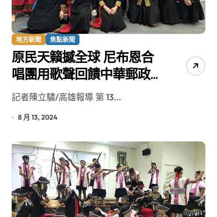
地方新聞
焦點新聞
原民天籟撼全球 尼布恩合
唱團用歌聲回饋中華郵政
全體員工
記者陳立驌/高雄報導 第 13...
8 月 13, 2024