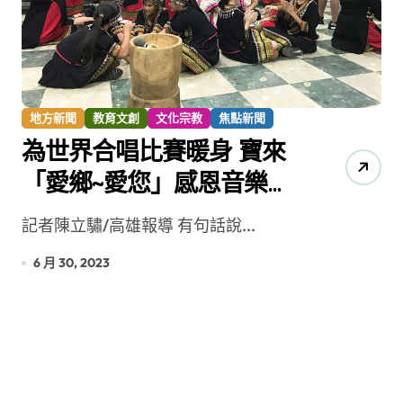
地方新聞
教育文創
文化宗教
焦點新聞
為世界合唱比賽暖身 寶來
「愛鄉~愛您」感恩音樂會
登場
記者陳立驌/高雄報導 有句話說...
6 月 30, 2023