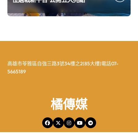
高雄市苓雅區自強三路3號34樓之2(85大樓)電話07-
5665189
橘傳媒