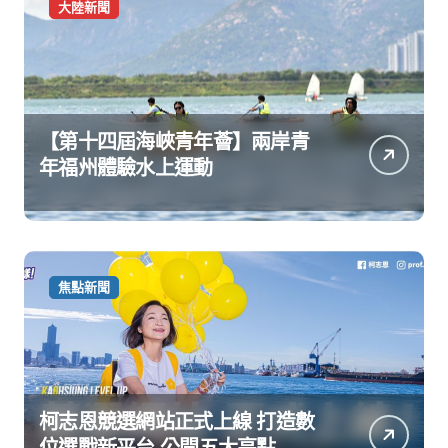
大陸新聞
【第十四屆海峽青年薈】兩岸青
年福州體驗水上運動
焦點新聞
柯志恩競選網站正式上線 打造數
位選戰新平台 公開五大亮點