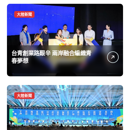
大陸新聞
台青創業路艱辛 兩岸融合編織青
春夢想
大陸新聞