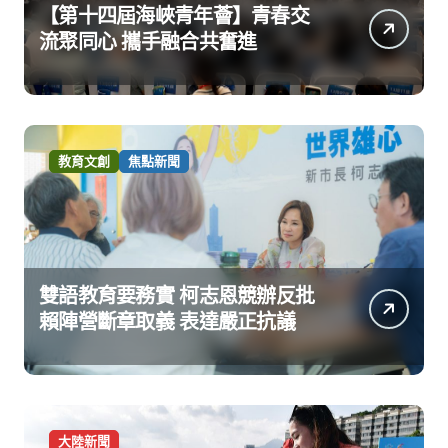
【第十四屆海峽青年薈】青春交
流聚同心 攜手融合共奮進
教育文創
焦點新聞
雙語教育要務實 柯志恩競辦反批
賴陣營斷章取義 表達嚴正抗議
大陸新聞