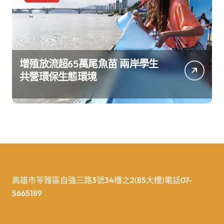
增殖放流超65萬尾魚苗 兩岸學生
共營環保生態環境
高雄市苓雅區自強三路3號34樓之2(85大樓)電話07-
5665189