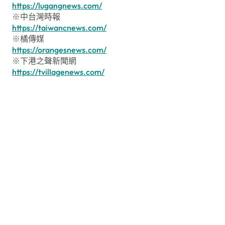
https://lugangnews.com/
※中台灣時報
https://taiwancnews.com/
※橘傳媒
https://orangesnews.com/
※下港之聲新聞網
https://tvillagenews.com/