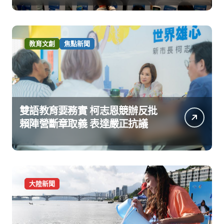
教育文創
焦點新聞
雙語教育要務實 柯志恩競辦反批
賴陣營斷章取義 表達嚴正抗議
大陸新聞