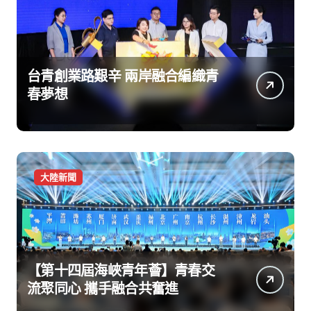
台青創業路艱辛 兩岸融合編織青
春夢想
大陸新聞
【第十四屆海峽青年薈】青春交
流聚同心 攜手融合共奮進