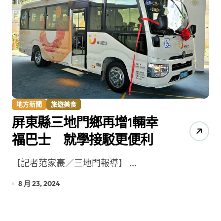
地方新聞
旅遊美食
屏東縣三地門鄉再增1輛幸
福巴士 就學接駁更便利
【記者范家豪／三地門報導】 ...
8 月 23, 2024