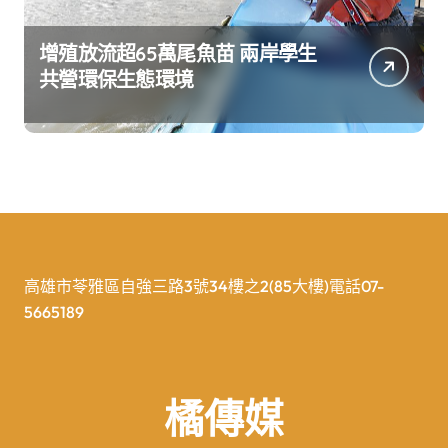
增殖放流超65萬尾魚苗 兩岸學生
共營環保生態環境
高雄市苓雅區自強三路3號34樓之2(85大樓)電話07-
5665189
橘傳媒