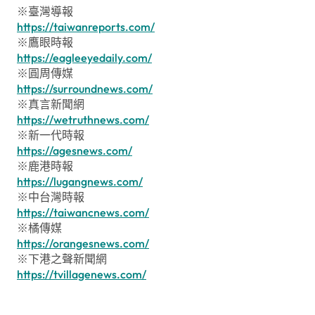
※臺灣導報
https://taiwanreports.com/
※鷹眼時報
https://eagleeyedaily.com/
※圓周傳媒
https://surroundnews.com/
※真言新聞網
https://wetruthnews.com/
※新一代時報
https://agesnews.com/
※鹿港時報
https://lugangnews.com/
※中台灣時報
https://taiwancnews.com/
※橘傳媒
https://orangesnews.com/
※下港之聲新聞網
https://tvillagenews.com/