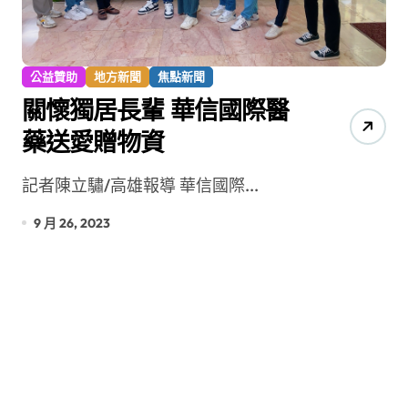
公益贊助
地方新聞
焦點新聞
關懷獨居長輩 華信國際醫
藥送愛贈物資
記者陳立驌/高雄報導 華信國際...
9 月 26, 2023