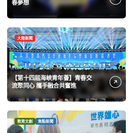
春夢想
大陸新聞
【第十四屆海峽青年薈】青春交
流聚同心 攜手融合共奮進
教育文創
焦點新聞