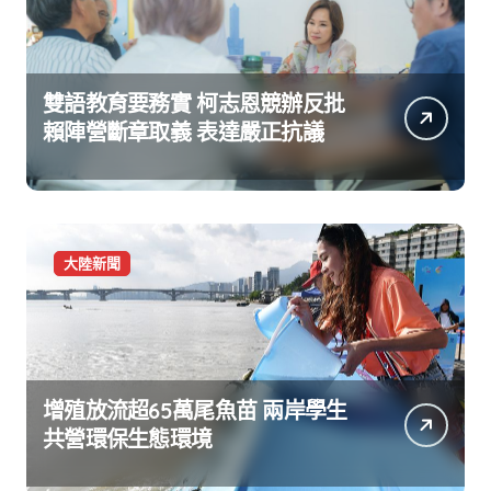
雙語教育要務實 柯志恩競辦反批
賴陣營斷章取義 表達嚴正抗議
大陸新聞
增殖放流超65萬尾魚苗 兩岸學生
共營環保生態環境