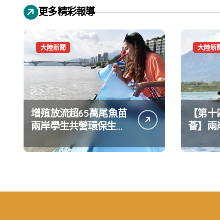
更多精彩報導
大陸新聞
大陸新
增殖放流超65萬尾魚苗
【第十
兩岸學生共營環保生態
薈】兩
環境
水上運