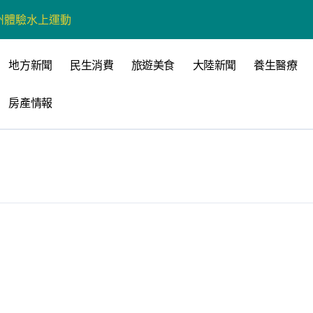
州體驗水上運動
戰新平台 公開五大亮點
地方新聞
民生消費
旅遊美食
大陸新聞
養生醫療
展
房產情報
柯志恩：國民黨版才是「國防+產業」務實版
策 打造城鄉共好高雄
時光偏愛的巴適小城
高雄文學再出發
 並感謝世豐螺絲捐助獎學金
全感調查報告」 若遇壓力僅12%青少年會向家人傾訴