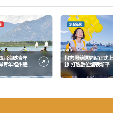
聞
焦點新聞
四屆海峽青年
柯志恩競選網站正式上
岸青年福州體驗
線 打造數位選戰新平
動
公開五大亮點