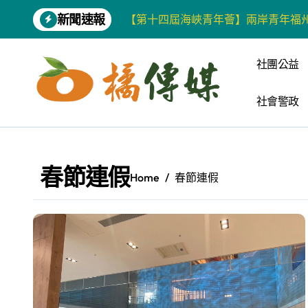
Skip
新聞速報
【第十四屆海峽青年薈】兩岸青年福
to
content
柯志恩競選網站正式上線 打造數位選
社團公益
兩岸青年齊聚福州共話農文旅融合發
社會警政
藍綠市長參選人對無人載具條例互批 
爭取原住民選票 柯志恩提原民5大政
雅安 天府之肺裡的安逸密碼 一座被
春節連假
Home
春節連假
港都文藝學會首辦蓮池潭文學營 支持
高科大機電系與日本愛媛大學跨校合作
《讀者》8月號新聞焦點 【錦瑟】
四川雅安 千年古剎雲峰寺
張老師發表「青少年家庭氣氛與心理安