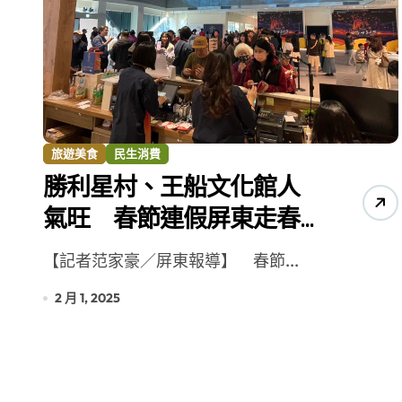
增殖放流超65萬尾魚苗 兩岸學生共
旅遊美食
民生消費
勝利星村、王船文化館人
氣旺 春節連假屏東走春
人潮絡繹不絕
【記者范家豪／屏東報導】 春節...
2 月 1, 2025