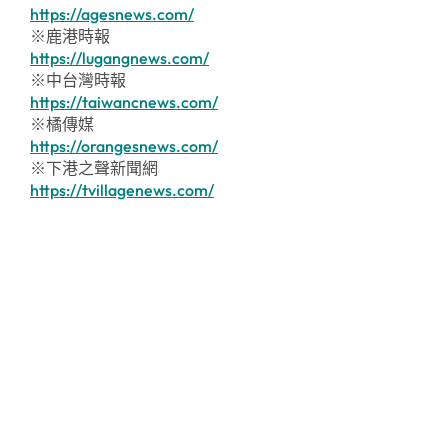
https://agesnews.com/
※鹿港時報
https://lugangnews.com/
※中台灣時報
https://taiwancnews.com/
※橘傳媒
https://orangesnews.com/
※下港之聲新聞網
https://tvillagenews.com/