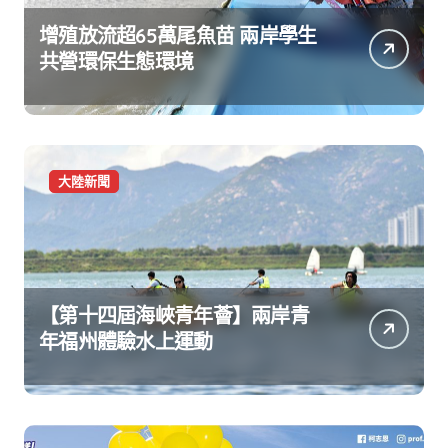
增殖放流超65萬尾魚苗 兩岸學生
共營環保生態環境
大陸新聞
【第十四屆海峽青年薈】兩岸青
年福州體驗水上運動