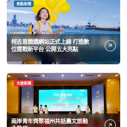
焦點新聞
柯志恩競選網站正式上線 打造數
位選戰新平台 公開五大亮點
大陸新聞
兩岸青年齊聚福州共話農文旅融