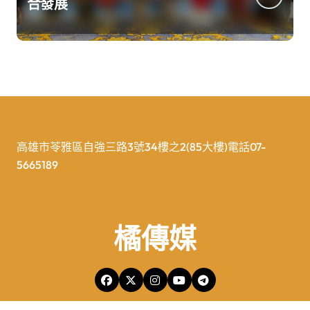
合發展
高雄市苓雅區自強三路3號34樓之2(85大樓)電話07-
5665189
橘傳媒