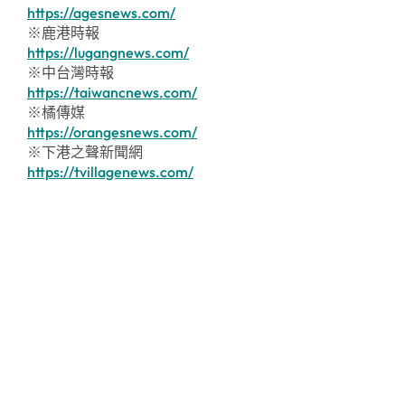
https://agesnews.com/
※鹿港時報
https://lugangnews.com/
※中台灣時報
https://taiwancnews.com/
※橘傳媒
https://orangesnews.com/
※下港之聲新聞網
https://tvillagenews.com/