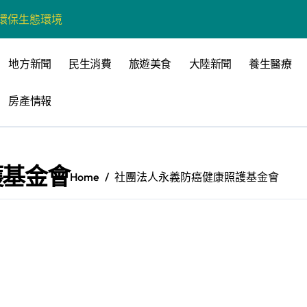
營環保生態環境
州體驗水上運動
地方新聞
民生消費
旅遊美食
大陸新聞
養生醫療
戰新平台 公開五大亮點
房產情報
展
柯志恩：國民黨版才是「國防+產業」務實版
策 打造城鄉共好高雄
護基金會
Home
社團法人永義防癌健康照護基金會
時光偏愛的巴適小城
高雄文學再出發
 並感謝世豐螺絲捐助獎學金