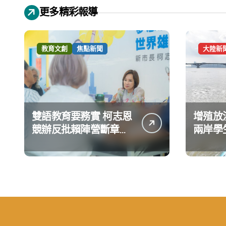
更多精彩報導
教育文創
焦點新聞
大陸新
雙語教育要務實 柯志恩
增殖放
競辦反批賴陣營斷章取
兩岸學
義 表達嚴正抗議
環境