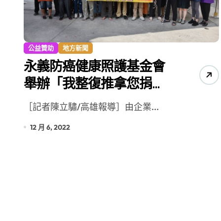
雙語教育要務實 柯志恩競辦反批賴陣
公益贊助
地方新聞
永義防癌健康照護基金會
舉辦「我整復推拿您捐
助」公益活動
［記者陳立驌/高雄報導］由企業...
12 月 6, 2022