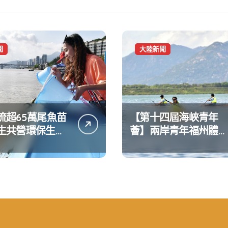
聞
大陸新聞
流超65萬尾魚苗
【第十四屆海峽青年
生共營環保生態
薈】兩岸青年福州體驗
水上運動