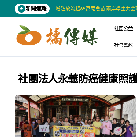
Skip
新聞速報
增殖放流超65萬尾魚苗 兩岸學生共
to
content
【第十四屆海峽青年薈】兩岸青年福
社團公益
柯志恩競選網站正式上線 打造數位選
社會警政
兩岸青年齊聚福州共話農文旅融合發
藍綠市長參選人對無人載具條例互批 
爭取原住民選票 柯志恩提原民5大政
社團法人永義防癌健康照
雅安 天府之肺裡的安逸密碼 一座被
港都文藝學會首辦蓮池潭文學營 支持
高科大機電系與日本愛媛大學跨校合作
《讀者》8月號新聞焦點 【錦瑟】
四川雅安 千年古剎雲峰寺