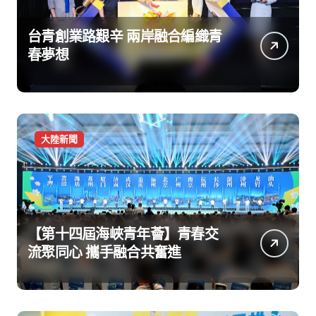
台青創業路艱辛 兩岸融合編織青
春夢想
大陸新聞
【第十四屆海峽青年薈】青春交
流聚同心 攜手融合共奮進