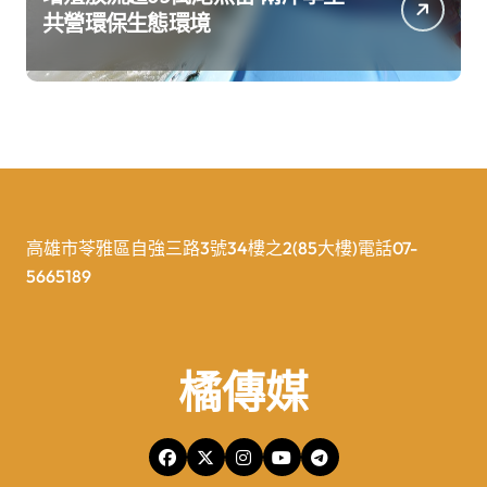
共營環保生態環境
高雄市苓雅區自強三路3號34樓之2(85大樓)電話07-
5665189
橘傳媒