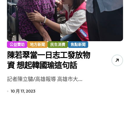
公益贊助
地方新聞
民生消費
焦點新聞
陳若翠當一日志工發放物
資 想起韓國瑜這句話
記者陳立驌/高雄報導 高雄市大...
10 月 17, 2023