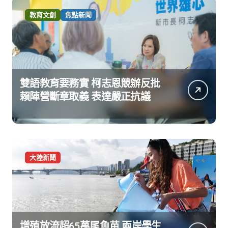
教育文創
焦點新聞
雙語教育要務實 柯志恩競辦反批
賴陣營斷章取義 表達嚴正抗議
大陸新聞
增殖放流超65萬尾魚苗 兩岸學生