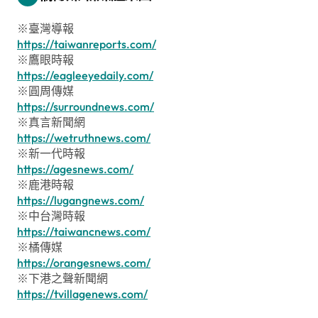
※臺灣導報
https://taiwanreports.com/
※鷹眼時報
https://eagleeyedaily.com/
※圓周傳媒
https://surroundnews.com/
※真言新聞網
https://wetruthnews.com/
※新一代時報
https://agesnews.com/
※鹿港時報
https://lugangnews.com/
※中台灣時報
https://taiwancnews.com/
※橘傳媒
https://orangesnews.com/
※下港之聲新聞網
https://tvillagenews.com/