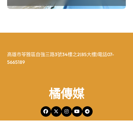
高雄市苓雅區自強三路3號34樓之2(85大樓)電話07-
5665189
橘傳媒