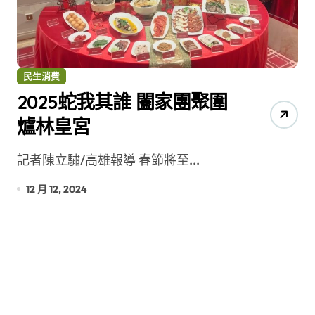
民生消費
2025蛇我其誰 闔家團聚圍
爐林皇宮
記者陳立驌/高雄報導 春節將至...
12 月 12, 2024