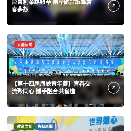
台青創業路艱辛 兩岸融合編織青
春夢想
大陸新聞
【第十四屆海峽青年薈】青春交
流聚同心 攜手融合共奮進
教育文創
焦點新聞