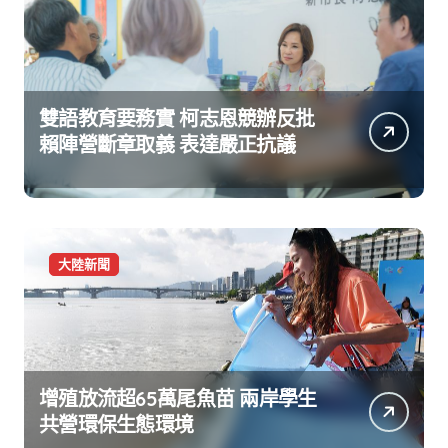
雙語教育要務實 柯志恩競辦反批
賴陣營斷章取義 表達嚴正抗議
大陸新聞
增殖放流超65萬尾魚苗 兩岸學生
共營環保生態環境