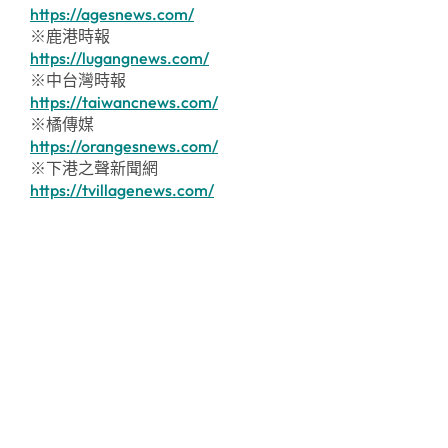
https://agesnews.com/
※鹿港時報
https://lugangnews.com/
※中台灣時報
https://taiwancnews.com/
※橘傳媒
https://orangesnews.com/
※下港之聲新聞網
https://tvillagenews.com/