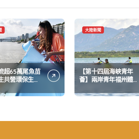
聞
大陸新聞
流超65萬尾魚苗
【第十四屆海峽青年
生共營環保生態
薈】兩岸青年福州體驗
水上運動