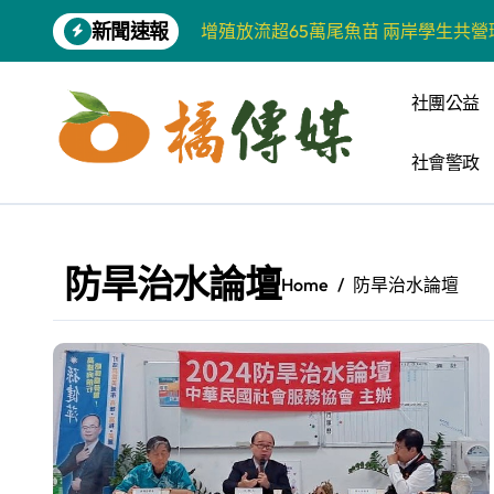
Skip
新聞速報
增殖放流超65萬尾魚苗 兩岸學生共
to
content
【第十四屆海峽青年薈】兩岸青年福
社團公益
柯志恩競選網站正式上線 打造數位選
社會警政
兩岸青年齊聚福州共話農文旅融合發
藍綠市長參選人對無人載具條例互批 
爭取原住民選票 柯志恩提原民5大政
防旱治水論壇
Home
防旱治水論壇
雅安 天府之肺裡的安逸密碼 一座被
港都文藝學會首辦蓮池潭文學營 支持
高科大機電系與日本愛媛大學跨校合作
《讀者》8月號新聞焦點 【錦瑟】
四川雅安 千年古剎雲峰寺