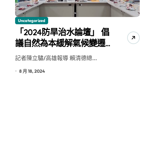
雙語教育要務實 柯志恩競辦反批賴陣
Uncategorized
「2024防旱治水論壇」 倡
議自然為本緩解氣候變遷
衝擊
記者陳立驌/高雄報導 賴清德總...
8 月 18, 2024