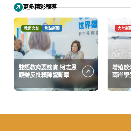
更多精彩報導
教育文創
焦點新聞
大陸新
雙語教育要務實 柯志恩
增殖放
競辦反批賴陣營斷章取
兩岸學
義 表達嚴正抗議
環境