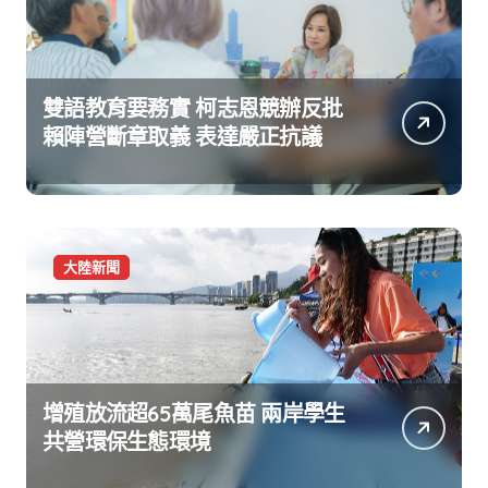
雙語教育要務實 柯志恩競辦反批
賴陣營斷章取義 表達嚴正抗議
大陸新聞
增殖放流超65萬尾魚苗 兩岸學生
共營環保生態環境