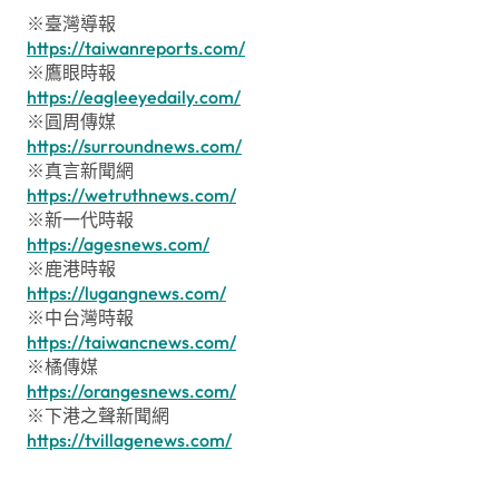
※臺灣導報
https://taiwanreports.com/
※鷹眼時報
https://eagleeyedaily.com/
※圓周傳媒
https://surroundnews.com/
※真言新聞網
https://wetruthnews.com/
※新一代時報
https://agesnews.com/
※鹿港時報
https://lugangnews.com/
※中台灣時報
https://taiwancnews.com/
※橘傳媒
https://orangesnews.com/
※下港之聲新聞網
https://tvillagenews.com/