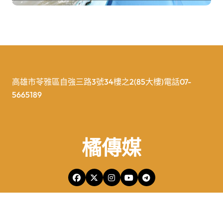
高雄市苓雅區自強三路3號34樓之2(85大樓)電話07-
5665189
橘傳媒