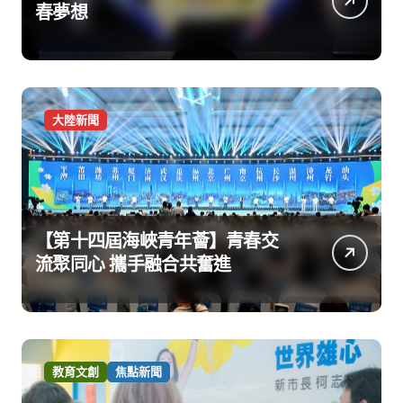
春夢想
大陸新聞
【第十四屆海峽青年薈】青春交
流聚同心 攜手融合共奮進
教育文創
焦點新聞