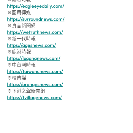
https://eagleeyedaily.com/
※圓周傳媒
https://surroundnews.com/
※真言新聞網
https://wetruthnews.com/
※新一代時報
https://agesnews.com/
※鹿港時報
https://lugangnews.com/
※中台灣時報
https://taiwancnews.com/
※橘傳媒
https://orangesnews.com/
※下港之聲新聞網
https://tvillagenews.com/