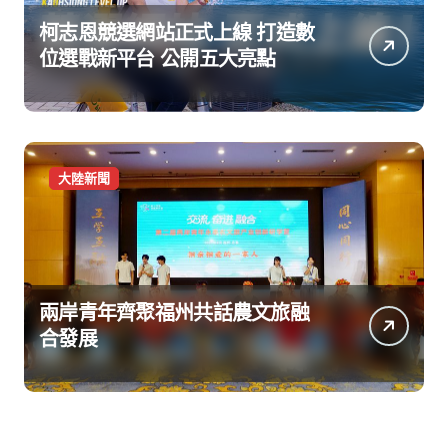
柯志恩競選網站正式上線 打造數
位選戰新平台 公開五大亮點
大陸新聞
兩岸青年齊聚福州共話農文旅融
合發展