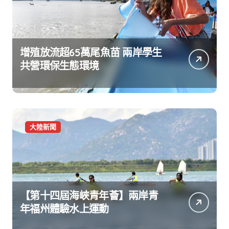
增殖放流超65萬尾魚苗 兩岸學生
共營環保生態環境
大陸新聞
【第十四屆海峽青年薈】兩岸青
年福州體驗水上運動