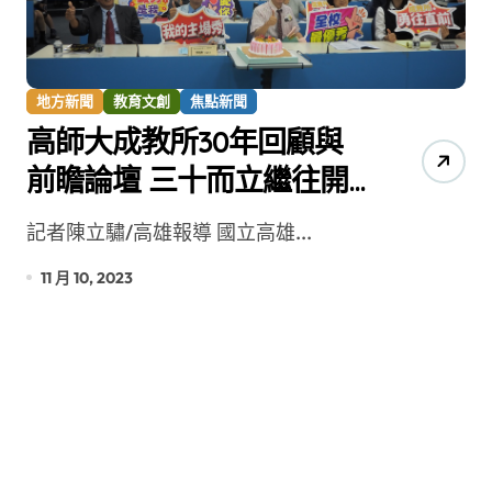
地方新聞
教育文創
焦點新聞
高師大成教所30年回顧與
前瞻論壇 三十而立繼往開
來
記者陳立驌/高雄報導 國立高雄...
11 月 10, 2023