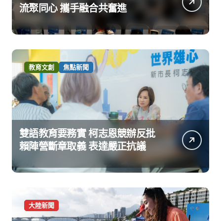
流聚同心 攜手融合共奮進
教育文創
焦點新聞
雙語教育要務實 柯志恩競辦反批
賴陣營斷章取義 表達嚴正抗議
大陸新聞