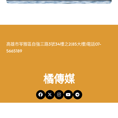
高雄市苓雅區自強三路3號34樓之2(85大樓)電話07-
5665189
橘傳媒