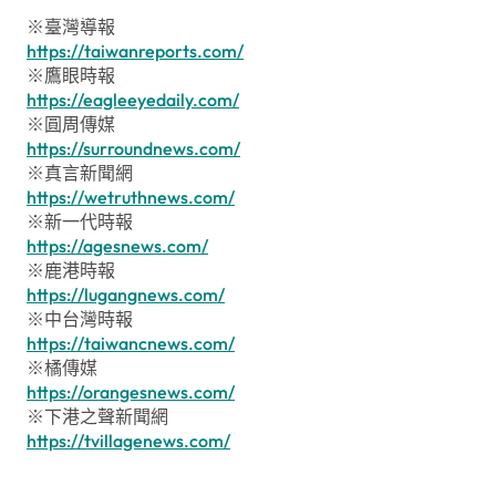
※臺灣導報
https://taiwanreports.com/
※鷹眼時報
https://eagleeyedaily.com/
※圓周傳媒
https://surroundnews.com/
※真言新聞網
https://wetruthnews.com/
※新一代時報
https://agesnews.com/
※鹿港時報
https://lugangnews.com/
※中台灣時報
https://taiwancnews.com/
※橘傳媒
https://orangesnews.com/
※下港之聲新聞網
https://tvillagenews.com/