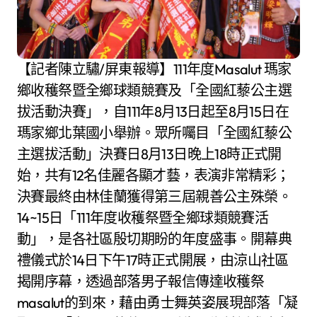
【記者陳立驌/屏東報導】111年度Masalut 瑪家
鄉收穫祭暨全鄉球類競賽及「全國紅藜公主選
拔活動決賽」，自111年8月13日起至8月15日在
瑪家鄉北葉國小舉辦。眾所囑目「全國紅藜公
主選拔活動」決賽日8月13日晚上18時正式開
始，共有12名佳麗各顯才藝，表演非常精彩；
決賽最終由林佳蘭獲得第三屆親善公主殊榮。
14~15日「111年度收穫祭暨全鄉球類競賽活
動」，是各社區殷切期盼的年度盛事。開幕典
禮儀式於14日下午17時正式開展，由涼山社區
揭開序幕，透過部落男子報信傳達收穫祭
masalut的到來，藉由勇士舞英姿展現部落「凝