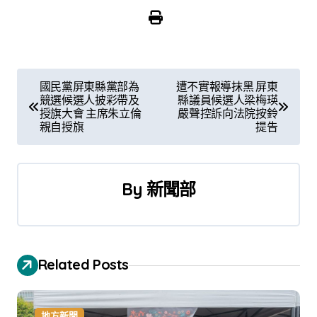
文
國民黨屏東縣黨部為
遭不實報導抹黑 屏東
競選候選人披彩帶及
縣議員候選人梁梅瑛
章
授旗大會 主席朱立倫
嚴聲控訴向法院按鈴
親自授旗
提告
導
覽
By
新聞部
Related Posts
地方新聞