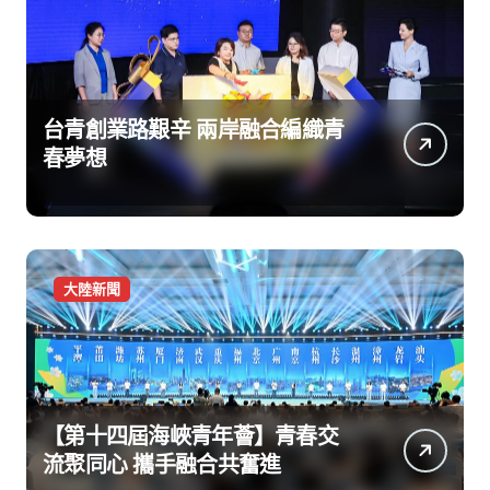
台青創業路艱辛 兩岸融合編織青
春夢想
大陸新聞
【第十四屆海峽青年薈】青春交
流聚同心 攜手融合共奮進