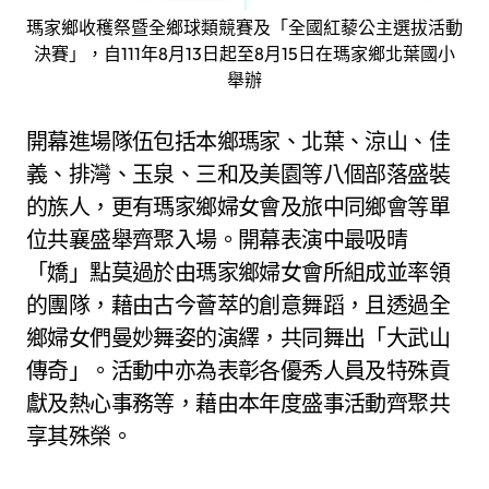
瑪家鄉收穫祭暨全鄉球類競賽及「全國紅藜公主選拔活動
決賽」，自111年8月13日起至8月15日在瑪家鄉北葉國小
舉辦
開幕進場隊伍包括本鄉瑪家、北葉、涼山、佳
義、排灣、玉泉、三和及美園等八個部落盛裝
的族人，更有瑪家鄉婦女會及旅中同鄉會等單
位共襄盛舉齊聚入場。開幕表演中最吸晴
「嬌」點莫過於由瑪家鄉婦女會所組成並率領
的團隊，藉由古今薈萃的創意舞蹈，且透過全
鄉婦女們曼妙舞姿的演繹，共同舞出「大武山
傳奇」。活動中亦為表彰各優秀人員及特殊貢
獻及熱心事務等，藉由本年度盛事活動齊聚共
享其殊榮。