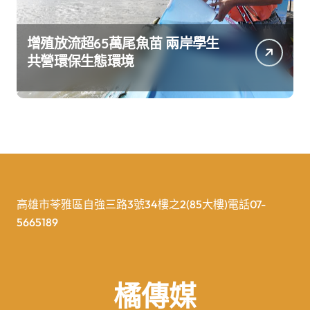
增殖放流超65萬尾魚苗 兩岸學生
共營環保生態環境
高雄市苓雅區自強三路3號34樓之2(85大樓)電話07-
5665189
橘傳媒