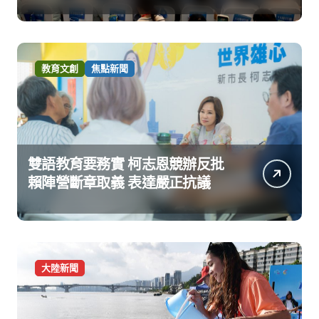
教育文創
焦點新聞
雙語教育要務實 柯志恩競辦反批
賴陣營斷章取義 表達嚴正抗議
大陸新聞