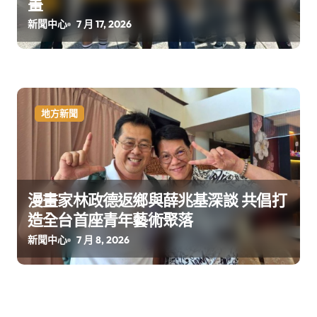
畫
新聞中心
7 月 17, 2026
地方新聞
漫畫家林政德返鄉與薛兆基深談 共倡打
造全台首座青年藝術聚落
新聞中心
7 月 8, 2026