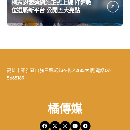
柯志恩競選網站正式上線 打造數
位選戰新平台 公開五大亮點
高雄市苓雅區自強三路3號34樓之2(85大樓)電話07-
5665189
橘傳媒