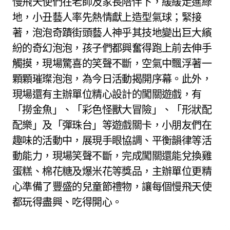
慢飛天使們在老師及家長陪伴下，緩緩走進綠
地，小丑藝人率先熱情獻上造型氣球；緊接
著，泡泡奇蹟街頭藝人神乎其技地變出巨大繽
紛的奇幻泡泡，孩子們都興奮得跑上前去伸手
觸摸，現場驚喜的笑聲不斷，空氣中飄浮著一
顆顆璀璨泡泡，為今日活動揭開序幕。此外，
現場還有主辦單位精心設計的闖關遊戲，有
「撈金魚」、「彩色怪獸大冒險」、「形狀配
配樂」及「彈珠台」等遊戲關卡，小朋友們在
趣味的活動中，展現手眼協調、平衡韻律等活
動能力，現場笑聲不斷，完成闖關還能兌換雞
蛋糕、棉花糖及爆米花等獎品，主辦單位更精
心準備了豐盛的兒童節禮物，讓每個慢飛天使
都玩得盡興、吃得開心。