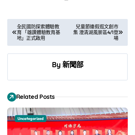
文
全民國防探索體驗教
兒童節連假逛文創市
育 「雄讚體驗教育基
集 澄清湖風景區4/1登
章
地」正式啟用
場
導
覽
By
新聞部
Related Posts
Uncategorized