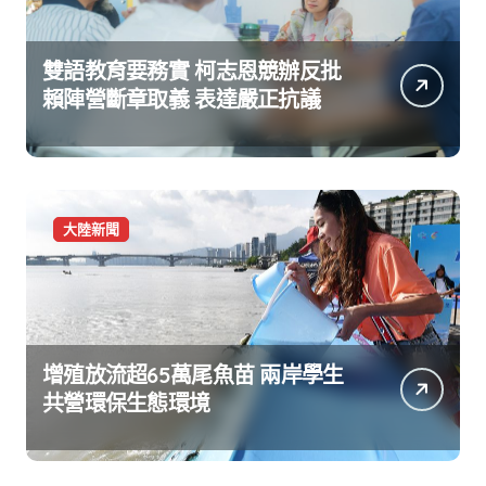
雙語教育要務實 柯志恩競辦反批
賴陣營斷章取義 表達嚴正抗議
大陸新聞
增殖放流超65萬尾魚苗 兩岸學生
共營環保生態環境