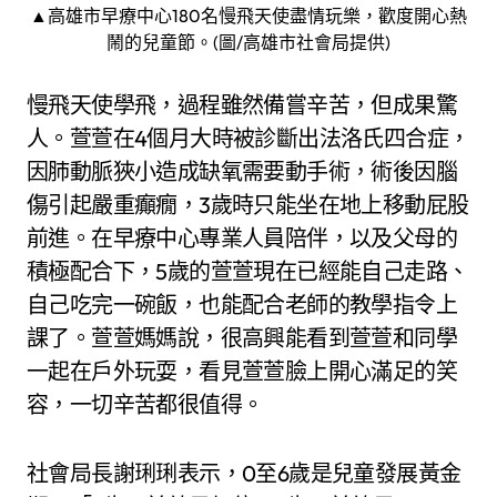
▲高雄市早療中心180名慢飛天使盡情玩樂，歡度開心熱
鬧的兒童節。(圖/高雄市社會局提供)
慢飛天使學飛，過程雖然備嘗辛苦，但成果驚
人。萱萱在4個月大時被診斷出法洛氏四合症，
因肺動脈狹小造成缺氧需要動手術，術後因腦
傷引起嚴重癲癇，3歲時只能坐在地上移動屁股
前進。在早療中心專業人員陪伴，以及父母的
積極配合下，5歲的萱萱現在已經能自己走路、
自己吃完一碗飯，也能配合老師的教學指令上
課了。萱萱媽媽說，很高興能看到萱萱和同學
一起在戶外玩耍，看見萱萱臉上開心滿足的笑
容，一切辛苦都很值得。
社會局長謝琍琍表示，0至6歲是兒童發展黃金