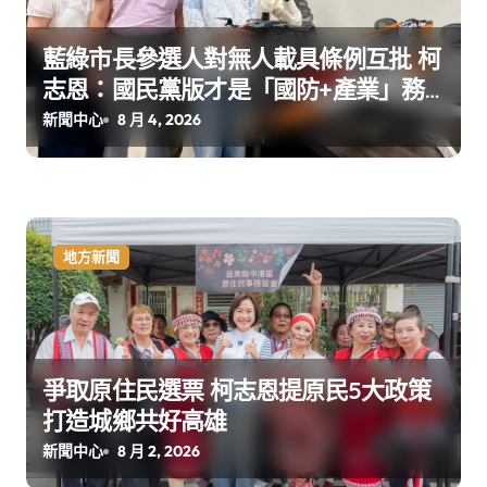
藍綠市長參選人對無人載具條例互批 柯
志恩：國民黨版才是「國防+產業」務
實版
新聞中心
8 月 4, 2026
地方新聞
爭取原住民選票 柯志恩提原民5大政策
打造城鄉共好高雄
新聞中心
8 月 2, 2026