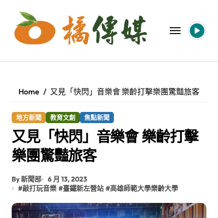
Skip
to
content
Home
又見「快閃」音樂會 樂齡打擊樂團驚豔旅客
地方新聞
教育文創
焦點新聞
又見「快閃」音樂會 樂齡打擊
樂團驚豔旅客
By 新聞部
6 月 13, 2023
#
敲打玩音樂
#
臺鐵新左營站
#
高雄師範大學樂齡大學