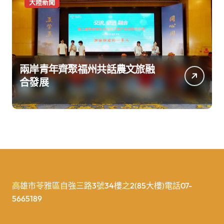
大陸新聞
兩岸青年齊聚福州共話農文旅融
合發展
高雄市苓雅區自強三路3號34樓之2(85大樓)電話07-
5665189