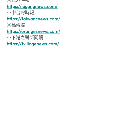
https://lugangnews.com/
※中台灣時報
https://taiwancnews.com/
※橘傳媒
https://orangesnews.com/
※下港之聲新聞網
https://tvillagenews.com/