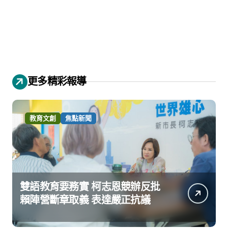
更多精彩報導
教育文創
焦點新聞
雙語教育要務實 柯志恩競辦反批
賴陣營斷章取義 表達嚴正抗議