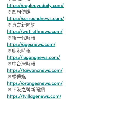
https://eagleeyedaily.com/
※圓周傳媒
https://surroundnews.com/
※真言新聞網
https://wetruthnews.com/
※新一代時報
https://agesnews.com/
※鹿港時報
https://lugangnews.com/
※中台灣時報
https://taiwancnews.com/
※橘傳媒
https://orangesnews.com/
※下港之聲新聞網
https://tvillagenews.com/