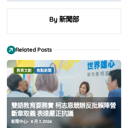
導
覽
By
新聞部
Related Posts
教育文創
焦點新聞
雙語教育要務實 柯志恩競辦反批賴陣營
斷章取義 表達嚴正抗議
新聞中心
8 月 7, 2026