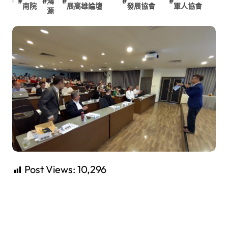
#
#
鴻
#
#
#
南院
展高雄論壇
發展協會
軍人協會
源
Post Views:
10,296