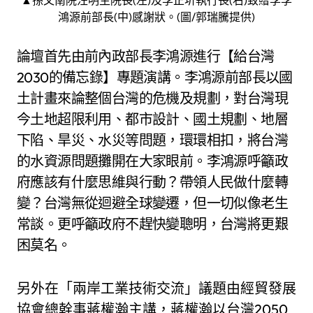
鴻源前部長(中)感謝狀。(圖/郭瑞騰提供)
論壇首先由前內政部長李鴻源進行【給台灣
2030的備忘錄】專題演講。李鴻源前部長以國
土計畫來論整個台灣的危機及規劃，對台灣現
今土地超限利用、都市設計、國土規劃、地層
下陷、旱災、水災等問題，環環相扣，將台灣
的水資源問題攤開在大家眼前。李鴻源呼籲政
府應該有什麼思維與行動？帶領人民做什麼轉
變？台灣無從迴避全球變遷，但一切似像老生
常談。更呼籲政府不趕快變聰明，台灣將更艱
困莫名。
另外在「兩岸工業技術交流」議題由經貿發展
協會總幹事蔣權瀚主講，蔣權瀚以台灣2050