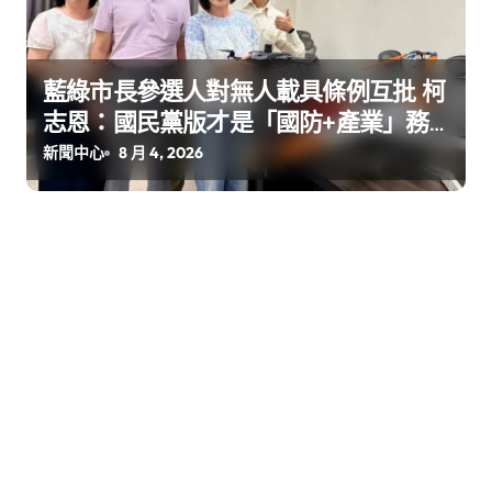
藍綠市長參選人對無人載具條例互批 柯
志恩：國民黨版才是「國防+產業」務
實版
新聞中心
8 月 4, 2026