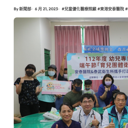
By 新聞部
6 月 21, 2023
#
兒童優化醫療照顧
#
東港安泰醫院
#