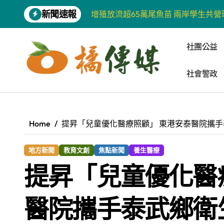
Skip
新聞速報
to
【第十四屆海峽青年薈】兩岸青年福
content
柯志恩競選網站正式上線 打造數位選
社團公益
兩岸青年齊聚福州共話農文旅融合發
社會警政
藍綠市長參選人對無人載具條例互批 
爭取原住民選票 柯志恩提原民5大政
雅安 天府之肺裡的安逸密碼 一座被
Home
提昇「兒童優化醫療照顧」 東港安泰醫院攜
港都文藝學會首辦蓮池潭文學營 支持
地方新聞
教育文創
焦點新聞
養生醫療
高科大機電系與日本愛媛大學跨校合作
提昇「兒童優化醫
《讀者》8月號新聞焦點 【錦瑟】
四川雅安 千年古剎雲峰寺
醫院攜手泰武鄉衛
雙語教育要務實 柯志恩競辦反批賴陣