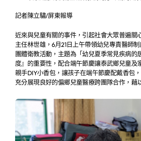
記者陳立驌/屏東報導
近來與兒童有關的事件，引起社會大眾普遍關
主任林世雄，6月21日上午帶領幼兒專責醫師
團體衛教活動，主題為「幼兒夏季常見疾病的
度』的重要性，配合端午節慶讓泰武鄉兒童及
親手DIY小香包，讓孩子在端午節慶配戴香包
充分展現良好的偏鄉兒童醫療跨團隊合作，藉