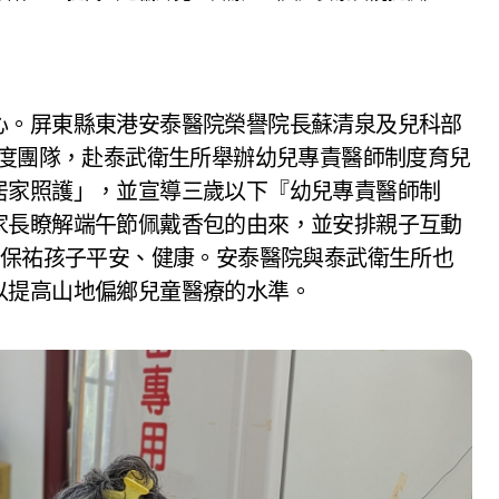
心。屏東縣東港安泰醫院榮譽院長蘇清泉及兒科部
制度團隊，赴泰武衛生所舉辦幼兒專責醫師制度育兒
居家照護」，並宣導三歲以下『幼兒專責醫師制
家長瞭解端午節佩戴香包的由來，並安排親子互動
，保祐孩子平安、健康。安泰醫院與泰武衛生所也
以提高山地偏鄉兒童醫療的水準。