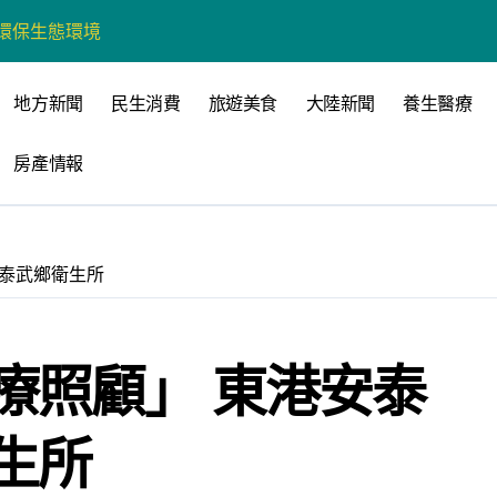
州體驗水上運動
戰新平台 公開五大亮點
地方新聞
民生消費
旅遊美食
大陸新聞
養生醫療
展
房產情報
柯志恩：國民黨版才是「國防+產業」務實版
策 打造城鄉共好高雄
時光偏愛的巴適小城
手泰武鄉衛生所
高雄文學再出發
 並感謝世豐螺絲捐助獎學金
療照顧」 東港安泰
生所
營斷章取義 表達嚴正抗議