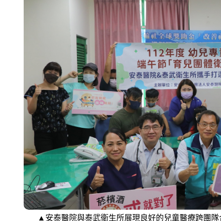
▲安泰醫院與泰武衛生所展現良好的兒童醫療跨團隊