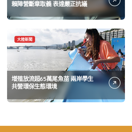
賴陣營斷章取義 表達嚴正抗議
大陸新聞
增殖放流超65萬尾魚苗 兩岸學生
共營環保生態環境