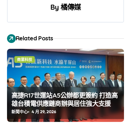
覽
By
橘傳媒
Related Posts
商業科技
高捷R17世運站A5公辦都更簽約 打造高
雄台積電供應鏈商辦與居住強大支援
新聞中心
4 月 29, 2026