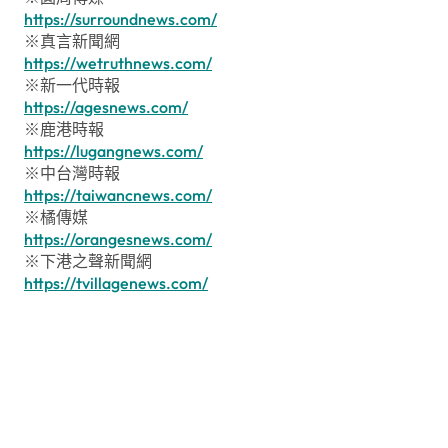
https://surroundnews.com/
※真言新聞網
https://wetruthnews.com/
※新一代時報
https://agesnews.com/
※鹿港時報
https://lugangnews.com/
※中台灣時報
https://taiwancnews.com/
※橘傳媒
https://orangesnews.com/
※下港之聲新聞網
https://tvillagenews.com/