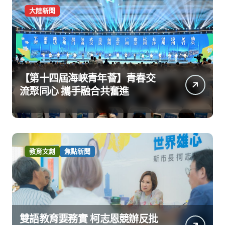
大陸新聞
【第十四屆海峽青年薈】青春交
流聚同心 攜手融合共奮進
教育文創
焦點新聞
雙語教育要務實 柯志恩競辦反批