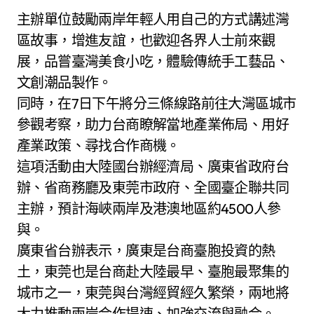
主辦單位鼓勵兩岸年輕人用自己的方式講述灣
區故事，增進友誼，也歡迎各界人士前來觀
展，品嘗臺灣美食小吃，體驗傳統手工藝品、
文創潮品製作。
同時，在7日下午將分三條線路前往大灣區城市
參觀考察，助力台商瞭解當地產業佈局、用好
產業政策、尋找合作商機。
這項活動由大陸國台辦經濟局、廣東省政府台
辦、省商務廳及東莞市政府、全國臺企聯共同
主辦，預計海峽兩岸及港澳地區約4500人參
與。
廣東省台辦表示，廣東是台商臺胞投資的熱
土，東莞也是台商赴大陸最早、臺胞最聚集的
城市之一，東莞與台灣經貿經久繁榮，兩地將
大力推動兩岸合作提速、加強交流與融合。